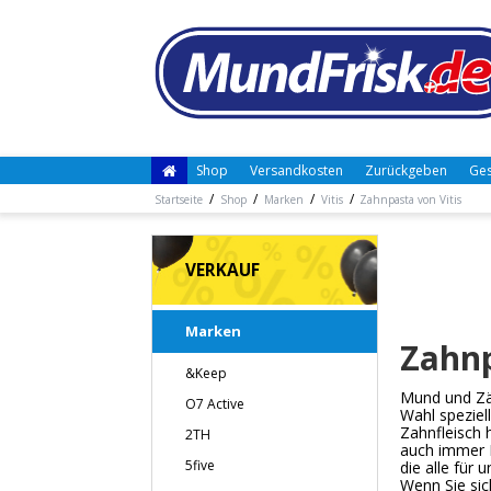
Shop
Versandkosten
Zurückgeben
Ges
/
/
/
/
Startseite
Shop
Marken
Vitis
Zahnpasta von Vitis
VERKAUF
Marken
Zahnp
&Keep
Mund und Zäh
O7 Active
Wahl speziel
Zahnfleisch
2TH
auch immer I
5five
die alle für 
Wenn Sie sic