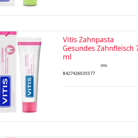
Vitis Zahnpasta
Gesundes Zahnfleisch 
ml
Vitis
8427426035577