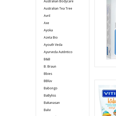
Australian Bodycare
Australian Tea Tree
Avril
Axe
Ayoka
Azeta Bio
Ayouth Veda
Ayurveda Auténtico
B&B
B. Braun
Bbies
BBlüv
Babongo
BaByliss
Bakanasan
Balvi