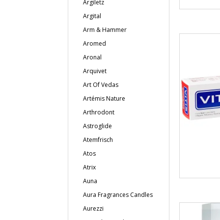
Argiletz
Argital
Arm & Hammer
Aromed
Aronal
Arquivet
Art Of Vedas
Artémis Nature
Arthrodont
Astroglide
Atemfrisch
Atos
Atrix
Auna
Aura Fragrances Candles
Aurezzi