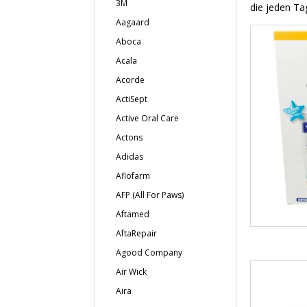
3M
die jeden Ta
Aagaard
Aboca
Acala
Acorde
ActiSept
Active Oral Care
Actons
Adidas
Aflofarm
AFP (All For Paws)
Aftamed
AftaRepair
Agood Company
Air Wick
Aira