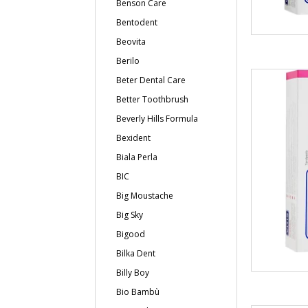
Benson Care
Bentodent
Beovita
Berilo
Beter Dental Care
Better Toothbrush
Beverly Hills Formula
Bexident
Biala Perla
BIC
Big Moustache
Big Sky
Bigood
Bilka Dent
Billy Boy
Bio Bambù