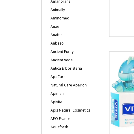
Amanprana
Animally
Aminomed
Anaé
Anaftin
Anbesol
Ancient Purity
Ancient Veda
Antica Erboristeria
ApaCare
Natural Care Apeiron
Apimani
Apivita
Apis Natural Cosmetics
APO France
Aquafresh