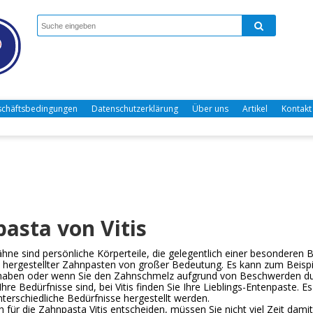
chäftsbedingungen
Datenschutzerklärung
Über uns
Artikel
Kontakt
asta von Vitis
ne sind persönliche Körperteile, die gelegentlich einer besonderen B
l hergestellter Zahnpasten von großer Bedeutung. Es kann zum Beispie
 haben oder wenn Sie den Zahnschmelz aufgrund von Beschwerden dur
hre Bedürfnisse sind, bei Vitis finden Sie Ihre Lieblings-Entenpaste.
unterschiedliche Bedürfnisse hergestellt werden.
h für die Zahnpasta Vitis entscheiden, müssen Sie nicht viel Zeit dami