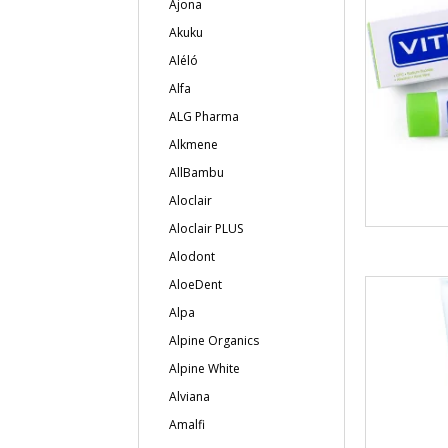
Ajona
Akuku
Aléló
Alfa
ALG Pharma
Alkmene
AllBambu
Aloclair
Aloclair PLUS
Alodont
AloeDent
Alpa
Alpine Organics
Alpine White
Alviana
Amalfi