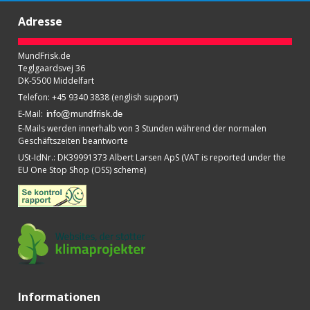
Adresse
MundFrisk.de
Teglgaardsvej 36
DK-5500 Middelfart
Telefon
:
+45 9340 3838 (english support)
E-Mail
:
E-Mails werden innerhalb von 3 Stunden während der normalen
Geschäftszeiten beantworte
USt-IdNr.
:
DK39991373 Albert Larsen ApS (VAT is reported under the
EU One Stop Shop (OSS) scheme)
Informationen