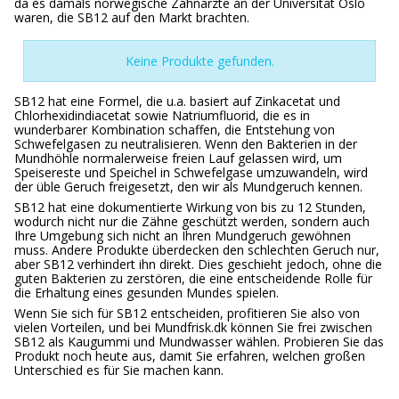
da es damals norwegische Zahnärzte an der Universität Oslo
waren, die SB12 auf den Markt brachten.
Keine Produkte gefunden.
SB12 hat eine Formel, die u.a. basiert auf Zinkacetat und
Chlorhexidindiacetat sowie Natriumfluorid, die es in
wunderbarer Kombination schaffen, die Entstehung von
Schwefelgasen zu neutralisieren. Wenn den Bakterien in der
Mundhöhle normalerweise freien Lauf gelassen wird, um
Speisereste und Speichel in Schwefelgase umzuwandeln, wird
der üble Geruch freigesetzt, den wir als Mundgeruch kennen.
SB12 hat eine dokumentierte Wirkung von bis zu 12 Stunden,
wodurch nicht nur die Zähne geschützt werden, sondern auch
Ihre Umgebung sich nicht an Ihren Mundgeruch gewöhnen
muss. Andere Produkte überdecken den schlechten Geruch nur,
aber SB12 verhindert ihn direkt. Dies geschieht jedoch, ohne die
guten Bakterien zu zerstören, die eine entscheidende Rolle für
die Erhaltung eines gesunden Mundes spielen.
Wenn Sie sich für SB12 entscheiden, profitieren Sie also von
vielen Vorteilen, und bei Mundfrisk.dk können Sie frei zwischen
SB12 als Kaugummi und Mundwasser wählen. Probieren Sie das
Produkt noch heute aus, damit Sie erfahren, welchen großen
Unterschied es für Sie machen kann.