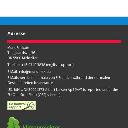
Adresse
MundFrisk.de
Teglgaardsvej 36
DK-5500 Middelfart
Telefon
:
+45 9340 3838 (english support)
E-Mail
:
E-Mails werden innerhalb von 3 Stunden während der normalen
Geschäftszeiten beantworte
USt-IdNr.
:
DK39991373 Albert Larsen ApS (VAT is reported under the
EU One Stop Shop (OSS) scheme)