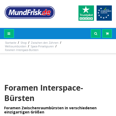
/
/
/
Startseite
Shop
Zwischen den Zähnen
/
/
Weltraumbürsten
Space-Pinselspuren
Foramen Interspace-Bürsten
Foramen Interspace-
Bürsten
Foramen Zwischenraumbürsten in verschiedenen
einzigartigen Größen