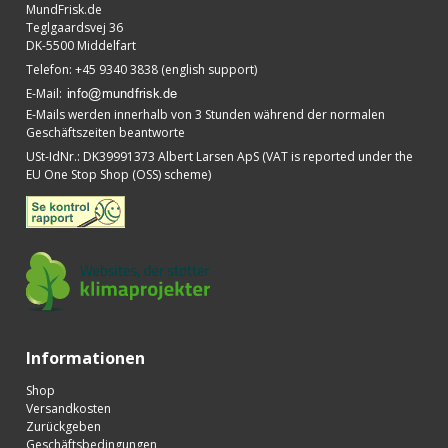
MundFrisk.de
Teglgaardsvej 36
DK-5500 Middelfart
Telefon
:
+45 9340 3838 (english support)
E-Mail
:
E-Mails werden innerhalb von 3 Stunden während der normalen
Geschäftszeiten beantworte
USt-IdNr.
:
DK39991373 Albert Larsen ApS (VAT is reported under the
EU One Stop Shop (OSS) scheme)
Informationen
Shop
Versandkosten
Zurückgeben
Geschäftsbedingungen