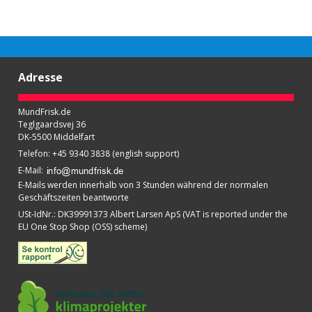
Adresse
MundFrisk.de
Teglgaardsvej 36
DK-5500 Middelfart
Telefon
:
+45 9340 3838 (english support)
E-Mail
:
E-Mails werden innerhalb von 3 Stunden während der normalen
Geschäftszeiten beantworte
USt-IdNr.
:
DK39991373 Albert Larsen ApS (VAT is reported under the
EU One Stop Shop (OSS) scheme)