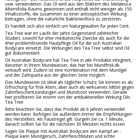
usw. verwendeten. Das Öl wird aus den Blättern des Melaleuca
Alternifolia-Baums gewonnen und enthält nicht weniger als 150
Inhaltsstoffe, die zusammen zu einer antiseptischen Wirkung
beitragen, ohne die natürliche Bakterienflora zu zerstören.
Es handelt sich also einfach um Naturgewalten für jeden Cent.
Tea Tree war im Laufe der Jahre Gegenstand zahlreicher
Studien, sowohl für eher medizinische Zwecke als auch für die
eher problemlösende Hautpflege Oil für die sich Australian
Bodycare einsetzt. Die Wirkungen des Tea Tree selbst sind Oil
gut dokumentiert.
Oil Australian Bodycare hat Tea Tree in alle Produkte integriert,
darunter: in ihrem Mundwasser, das hier bei Mundfrisk.dk
verkauft wird. Zudem ist eine Kombination mit dem Mundgel
und der Zahnpasta aus der gleichen Serie möglich.
Das Mundwasser ist ideal als täglicher Schutz; Sie können es als
Erfrischung für frisk Atem, aber auch als wirksames Mittel gegen
Zahnfleischentzündungen und Mundsoor verwenden. Gerade
hier profitieren Sie enorm von der antibakteriellen Wirkung Oils
Tea Tree
Bitte beachten Sie, dass das Produkt ab 6 Jahren verwendet
werden kann. Befolgen Sie außerdem immer die Empfehlungen
des Herstellers. Als Faustregel gilt: Gurgeln Sie ca. 1 Minute,
danach sollten Sie für die nächsten 30 Minuten nichts essen.
Sagen Sie Plaque mit Australian Bodycare den Kampf an -
Plaque kann Mundgeruch, Zahnfleischbluten und echte