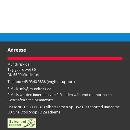
Adresse
MundFrisk.de
Teglgaardsvej 36
DK-5500 Middelfart
Telefon
:
+45 9340 3838 (english support)
E-Mail
:
E-Mails werden innerhalb von 3 Stunden während der normalen
Geschäftszeiten beantworte
USt-IdNr.
:
DK39991373 Albert Larsen ApS (VAT is reported under the
EU One Stop Shop (OSS) scheme)