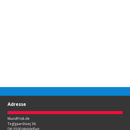
Adresse
MundFrisk.de
Teglgaardsvej 36
DK-5500 Middelfart