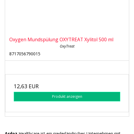
Oxygen Mundspülung OXYTREAT Xylitol 500 ml
OxyTreat
8717056790015
12,63 EUR
Produkt anzeigen
Ardoz
Healthcare ist ein niederländisches Unternehmen mit