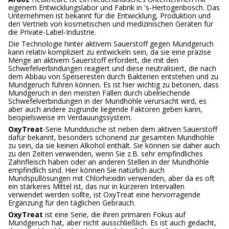
eigenem Entwicklungslabor und Fabrik in 's-Hertogenbosch. Das
Unternehmen ist bekannt für die Entwicklung, Produktion und
den Vertrieb von kosmetischen und medizinischen Geräten für
die Private-Label-Industrie.
Die Technologie hinter aktivem Sauerstoff gegen Mundgeruch
kann relativ kompliziert zu entwickeln sein, da sie eine präzise
Menge an aktivem Sauerstoff erfordert, die mit den
Schwefelverbindungen reagiert und diese neutralisiert, die nach
dem Abbau von Speiseresten durch Bakterien entstehen und zu
Mundgeruch führen können. Es ist hier wichtig zu betonen, dass
Mundgeruch in den meisten Fällen durch übelriechende
Schwefelverbindungen in der Mundhöhle verursacht wird, es
aber auch andere zugrunde liegende Faktoren geben kann,
beispielsweise im Verdauungssystem.
OxyTreat
-Serie Munddusche ist neben dem aktiven Sauerstoff
dafür bekannt, besonders schonend zur gesamten Mundhöhle
zu sein, da sie keinen Alkohol enthält. Sie können sie daher auch
zu den Zeiten verwenden, wenn Sie z.B. sehr empfindliches
Zahnfleisch haben oder an anderen Stellen in der Mundhöhle
empfindlich sind. Hier können Sie natürlich auch
Mundspüllösungen mit Chlorhexidin verwenden, aber da es oft
ein stärkeres Mittel ist, das nur in kürzeren Intervallen
verwendet werden sollte, ist OxyTreat eine hervorragende
Ergänzung für den täglichen Gebrauch.
OxyTreat
ist eine Serie, die ihren primären Fokus auf
Mundgeruch hat, aber nicht ausschließlich. Es ist auch gedacht,