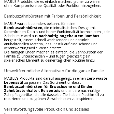
MABLE Produkte, die es einfach machen, grüner zu wählen –
ohne Kompromisse bei Qualität oder Funktion einzugehen.
Bambuszahnbürsten mit Farben und Persönlichkeit
MABLE wurde besonders bekannt für seine
Bambuszahnbürsten
, die minimalistisches Design mit
farbenfrohen Details und hoher Funktionalität kombinieren. Jede
Zahnbürste wird aus
nachhaltig angebautem Bambus
hergestellt, einem schnell wachsenden und natürlich
antibakteriellen Material, das Plastik auf eine schöne und
verantwortungsvolle Weise ersetzt.
Die farbigen Enden machen es einfach, die Zahnbürsten der
Familie zu unterscheiden – und fügen gleichzeitig ein
spielerisches Element zu deiner täglichen Routine hinzu.
Umweltfreundliche Alternativen für die ganze Familie
MABLE’s Produkte sind darauf ausgelegt, in einen
zero waste
Lebensstil
zu passen. Das Sortiment umfasst
Bambuszahnbürsten für Erwachsene und Kinder
,
Zahnbürstenhalter
,
Reiseetuis
und andere nachhaltige
Zahnpflegeartikel, die alle dasselbe Ziel haben: Plastikmüll zu
reduzieren und zu grünen Gewohnheiten zu inspirieren.
Verantwortungsvolle Produktion und soziales