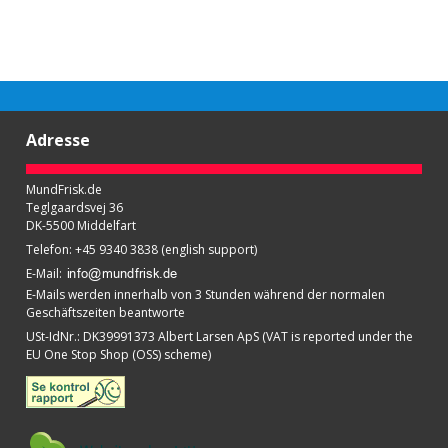
Adresse
MundFrisk.de
Teglgaardsvej 36
DK-5500 Middelfart
Telefon
:
+45 9340 3838 (english support)
E-Mail
:
E-Mails werden innerhalb von 3 Stunden während der normalen
Geschäftszeiten beantworte
USt-IdNr.
:
DK39991373 Albert Larsen ApS (VAT is reported under the
EU One Stop Shop (OSS) scheme)