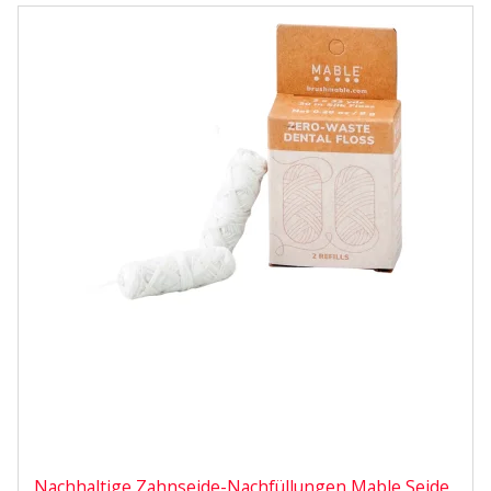
Nachhaltige Zahnseide-Nachfüllungen Mable Seide,