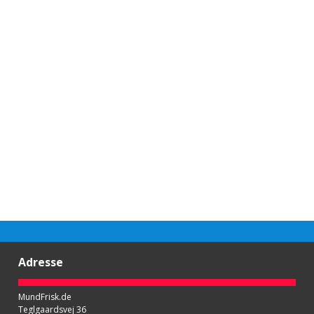
Adresse
MundFrisk.de
Teglgaardsvej 36