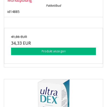
Mundspülung
Pakketilbud
id14885
41,86 EUR
34,33 EUR
Produkt anzeigen