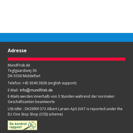
Adresse
MundFrisk.de
Teglgaardsvej 36
DK-5500 Middelfart
Telefon
:
+45 9340 3838 (english support)
E-Mail
:
E-Mails werden innerhalb von 3 Stunden während der normalen
Geschäftszeiten beantworte
USt-IdNr.
:
DK39991373 Albert Larsen ApS (VAT is reported under the
EU One Stop Shop (OSS) scheme)