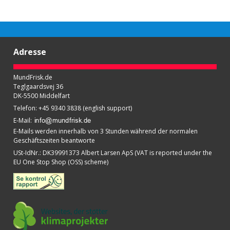
Adresse
MundFrisk.de
Teglgaardsvej 36
DK-5500 Middelfart
Telefon
:
+45 9340 3838 (english support)
E-Mail
:
E-Mails werden innerhalb von 3 Stunden während der normalen
Geschäftszeiten beantworte
USt-IdNr.
:
DK39991373 Albert Larsen ApS (VAT is reported under the
EU One Stop Shop (OSS) scheme)