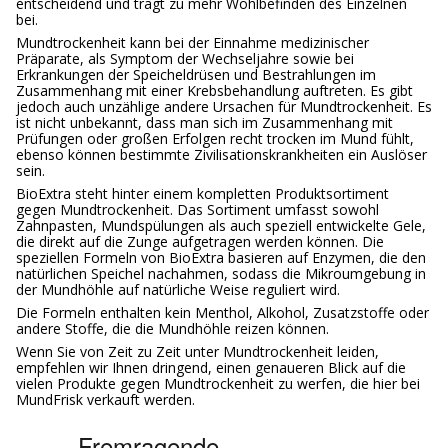
entscheidend und trägt zu mehr Wohlbefinden des Einzelnen
bei.
Mundtrockenheit kann bei der Einnahme medizinischer
Präparate, als Symptom der Wechseljahre sowie bei
Erkrankungen der Speicheldrüsen und Bestrahlungen im
Zusammenhang mit einer Krebsbehandlung auftreten. Es gibt
jedoch auch unzählige andere Ursachen für Mundtrockenheit. Es
ist nicht unbekannt, dass man sich im Zusammenhang mit
Prüfungen oder großen Erfolgen recht trocken im Mund fühlt,
ebenso können bestimmte Zivilisationskrankheiten ein Auslöser
sein.
BioExtra steht hinter einem kompletten Produktsortiment
gegen Mundtrockenheit. Das Sortiment umfasst sowohl
Zahnpasten, Mundspülungen als auch speziell entwickelte Gele,
die direkt auf die Zunge aufgetragen werden können. Die
speziellen Formeln von BioExtra basieren auf Enzymen, die den
natürlichen Speichel nachahmen, sodass die Mikroumgebung in
der Mundhöhle auf natürliche Weise reguliert wird.
Die Formeln enthalten kein Menthol, Alkohol, Zusatzstoffe oder
andere Stoffe, die die Mundhöhle reizen können.
Wenn Sie von Zeit zu Zeit unter Mundtrockenheit leiden,
empfehlen wir Ihnen dringend, einen genaueren Blick auf die
vielen Produkte gegen Mundtrockenheit zu werfen, die hier bei
MundFrisk verkauft werden.