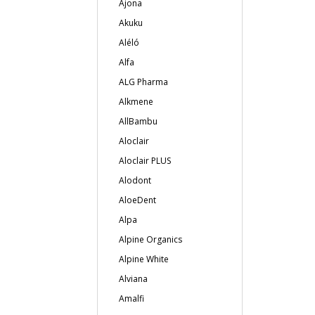
Ajona
Akuku
Aléló
Alfa
ALG Pharma
Alkmene
AllBambu
Aloclair
Aloclair PLUS
Alodont
AloeDent
Alpa
Alpine Organics
Alpine White
Alviana
Amalfi