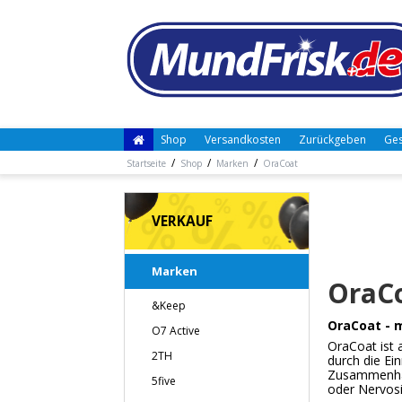
Shop
Versandkosten
Zurückgeben
Ges
/
/
/
Startseite
Shop
Marken
OraCoat
VERKAUF
Marken
OraC
&Keep
OraCoat - 
O7 Active
OraCoat ist 
2TH
durch die Ei
Zusammenhan
5five
oder Nervosi