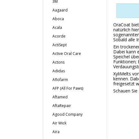
3M
Aagaard
Aboca
OraCoat biet
Acala
natürlich hi
sogenannten 
Acorde
Sobald alle I
ActiSept
Ein trockene
Dabei kann e
Active Oral Care
Speichel übe
Funktionen; E
Actons
Verdauungstr
Adidas
XyliMelts von
kennen. Dabe
Aflofarm
freigesetzt 
AFP (All For Paws)
Schauen Sie 
Aftamed
AftaRepair
Agood Company
Air Wick
Aira