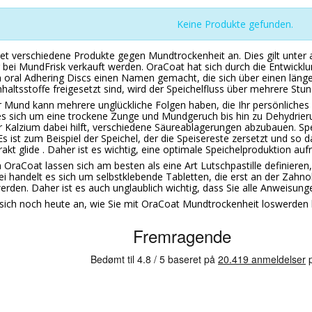
Keine Produkte gefunden.
et verschiedene Produkte gegen Mundtrockenheit an. Dies gilt unter a
er bei MundFrisk verkauft werden. OraCoat hat sich durch die Entwick
oral Adhering Discs einen Namen gemacht, die sich über einen länger
nhaltsstoffe freigesetzt sind, wird der Speichelfluss über mehrere Stu
r Mund kann mehrere unglückliche Folgen haben, die Ihr persönliches
s sich um eine trockene Zunge und Mundgeruch bis hin zu Dehydrieru
r Kalzium dabei hilft, verschiedene Säureablagerungen abzubauen. Spe
s ist zum Beispiel der Speichel, der die Speisereste zersetzt und so da
akt glide . Daher ist es wichtig, eine optimale Speichelproduktion auf
 OraCoat lassen sich am besten als eine Art Lutschpastille definieren,
i handelt es sich um selbstklebende Tabletten, die erst an der Zahnob
werden. Daher ist es auch unglaublich wichtig, dass Sie alle Anweisung
sich noch heute an, wie Sie mit OraCoat Mundtrockenheit loswerden