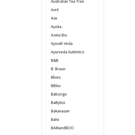
Australian Tea Tree
Avril
Axe
Ayoka
Azeta Bio
Ayouth Veda
Ayurveda Auténtico
B&B
B. Braun
Bbies
BBlüv
Babongo
BaByliss
Bakanasan
Balvi
BAMandBOO