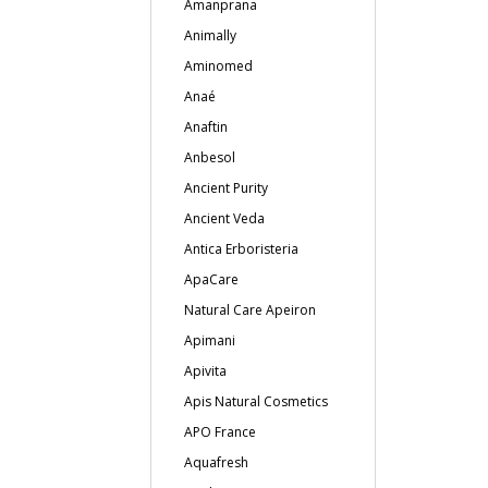
Amanprana
Animally
Aminomed
Anaé
Anaftin
Anbesol
Ancient Purity
Ancient Veda
Antica Erboristeria
ApaCare
Natural Care Apeiron
Apimani
Apivita
Apis Natural Cosmetics
APO France
Aquafresh