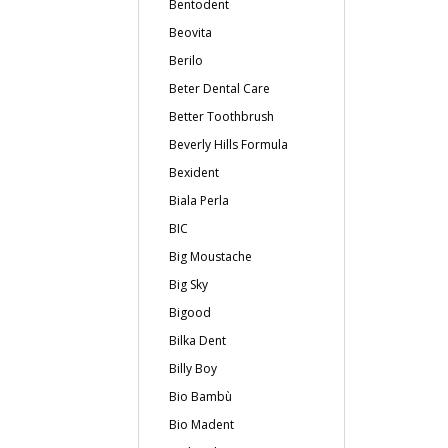
Bentodent
Beovita
Berilo
Beter Dental Care
Better Toothbrush
Beverly Hills Formula
Bexident
Biala Perla
BIC
Big Moustache
Big Sky
Bigood
Bilka Dent
Billy Boy
Bio Bambù
Bio Madent