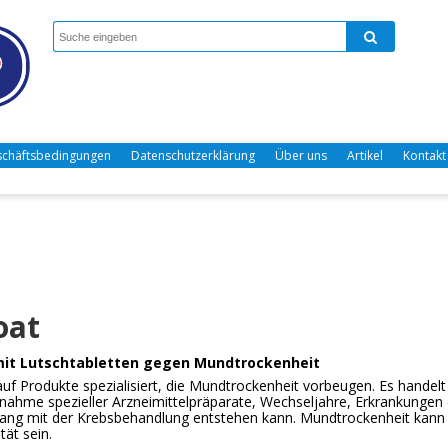
chäftsbedingungen
Datenschutzerklärung
Über uns
Artikel
Kontakt
oat
mit Lutschtabletten gegen Mundtrockenheit
auf Produkte spezialisiert, die Mundtrockenheit vorbeugen. Es handel
nnahme spezieller Arzneimittelpräparate, Wechseljahre, Erkrankungen
g mit der Krebsbehandlung entstehen kann. Mundtrockenheit kann a
tät sein.