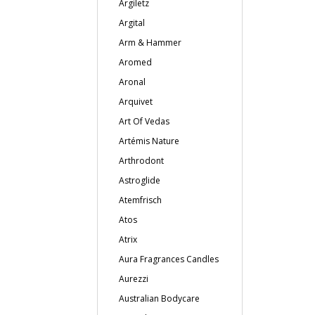
Argiletz
Argital
Arm & Hammer
Aromed
Aronal
Arquivet
Art Of Vedas
Artémis Nature
Arthrodont
Astroglide
Atemfrisch
Atos
Atrix
Aura Fragrances Candles
Aurezzi
Australian Bodycare