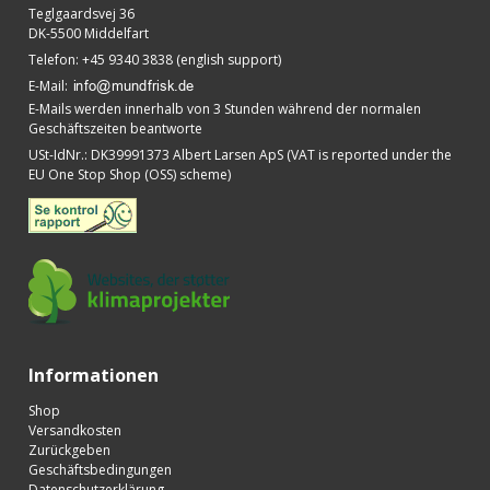
Teglgaardsvej 36
DK-5500 Middelfart
Telefon
:
+45 9340 3838 (english support)
E-Mail
:
E-Mails werden innerhalb von 3 Stunden während der normalen
Geschäftszeiten beantworte
USt-IdNr.
:
DK39991373 Albert Larsen ApS (VAT is reported under the
EU One Stop Shop (OSS) scheme)
Informationen
Shop
Versandkosten
Zurückgeben
Geschäftsbedingungen
Datenschutzerklärung