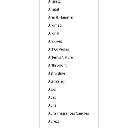
Argiletz
Argital
Arm & Hammer
Aromed
Aronal
Arquivet
Art Of Vedas
Artémis Nature
Arthrodont
Astroglide
Atemfrisch
Atos
Atrix
Auna
Aura Fragrances Candles
Aurezzi