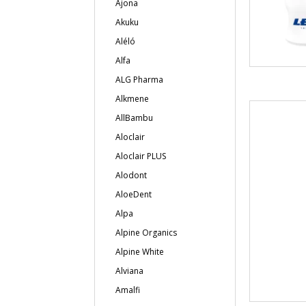
Ajona
Akuku
Aléló
Alfa
ALG Pharma
Alkmene
AllBambu
Aloclair
Aloclair PLUS
Alodont
AloeDent
Alpa
Alpine Organics
Alpine White
Alviana
Amalfi