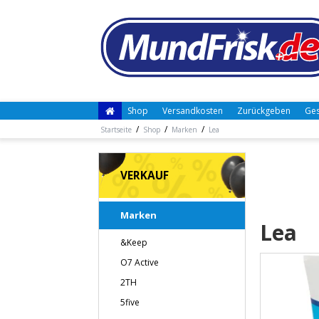
Shop
Versandkosten
Zurückgeben
Ges
/
/
/
Startseite
Shop
Marken
Lea
VERKAUF
Marken
Lea
&Keep
O7 Active
2TH
5five