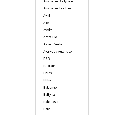
Australian Bodycare
Australian Tea Tree
Avril
Axe
Ayoka
Azeta Bio
Ayouth Veda
Ayurveda Auténtico
B&B
B. Braun
Bbies
BBlüv
Babongo
BaByliss
Bakanasan
Balvi