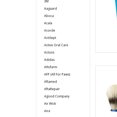
3M
Aagaard
Aboca
Acala
Acorde
ActiSept
Active Oral Care
Actons
Adidas
Aflofarm
AFP (All For Paws)
Aftamed
AftaRepair
Agood Company
Air Wick
Aira