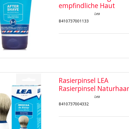
empfindliche Haut
Lea
8410737001133
Rasierpinsel LEA
Rasierpinsel Naturhaa
Lea
8410737004332