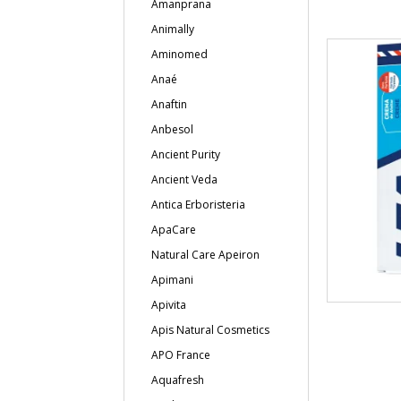
Amanprana
Animally
Aminomed
Anaé
Anaftin
Anbesol
Ancient Purity
Ancient Veda
Antica Erboristeria
ApaCare
Natural Care Apeiron
Apimani
Apivita
Apis Natural Cosmetics
APO France
Aquafresh