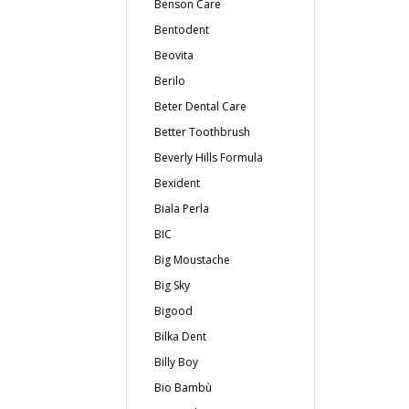
Benson Care
Bentodent
Beovita
Berilo
Beter Dental Care
Better Toothbrush
Beverly Hills Formula
Bexident
Biala Perla
BIC
Big Moustache
Big Sky
Bigood
Bilka Dent
Billy Boy
Bio Bambù