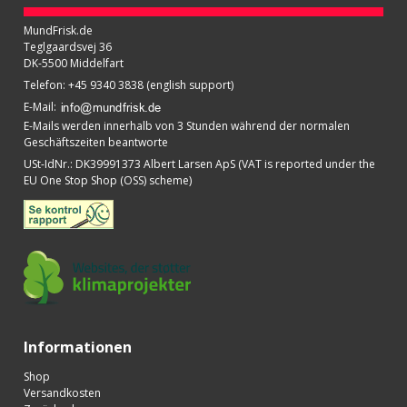
MundFrisk.de
Teglgaardsvej 36
DK-5500 Middelfart
Telefon
:
+45 9340 3838 (english support)
E-Mail
:
E-Mails werden innerhalb von 3 Stunden während der normalen
Geschäftszeiten beantworte
USt-IdNr.
:
DK39991373 Albert Larsen ApS (VAT is reported under the
EU One Stop Shop (OSS) scheme)
Informationen
Shop
Versandkosten