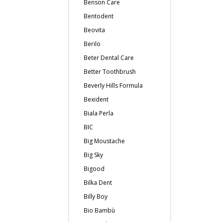
Benson Care
Bentodent
Beovita
Berilo
Beter Dental Care
Better Toothbrush
Beverly Hills Formula
Bexident
Biala Perla
BIC
Big Moustache
Big Sky
Bigood
Bilka Dent
Billy Boy
Bio Bambù