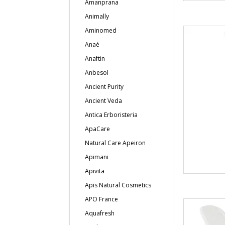
Amanprana
Animally
Aminomed
Anaé
Anaftin
Anbesol
Ancient Purity
Ancient Veda
Antica Erboristeria
ApaCare
Natural Care Apeiron
Apimani
Apivita
Apis Natural Cosmetics
APO France
Aquafresh