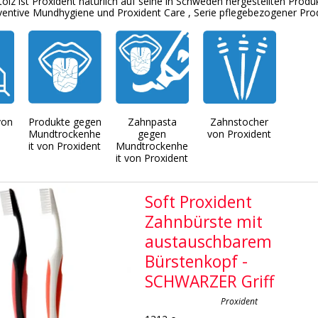
tolz
ist Proxident natürlich
auf
seine
in Schweden hergestellten Produ
ventive
Mundhygiene
und
Proxident
Care ,
Serie
pflegebezogener
Pro
von
Produkte gegen
Zahnpasta
Zahnstocher
Mundtrockenhe
gegen
von Proxident
it von Proxident
Mundtrockenhe
it von Proxident
Soft Proxident
Zahnbürste mit
austauschbarem
Bürstenkopf -
SCHWARZER Griff
Proxident