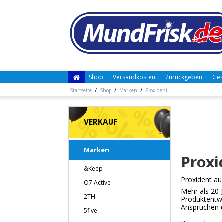
Shop
Versandkosten
Zurückgeben
Ges
/
/
/
Startseite
Shop
Marken
Proxident
VERKAUF
Marken
Proxi
&Keep
Proxident
au
O7 Active
Mehr als 20
2TH
Produktentwi
Ansprüchen
5five