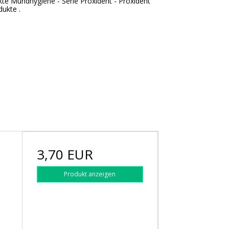
kte
Mundhygiene
-
Serie
Proxident
-
Proxident
dukte
.
3,70 EUR
Produkt anzeigen