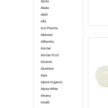
Ajona
Akuku
Aléló
Alfa
ALG Pharma
Alkmene
AllBambu
Aloclair
Aloclair PLUS
Alodont
AloeDent
Alpa
Alpine Organics
Alpine White
Alviana
Amalfi