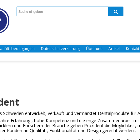
chäftsbedingungen
Datenschutzerklärung
Über uns
Artikel
Kontakt
dent
s Schweden entwickelt, verkauft
und vermarktet
Dentalprodukte
für 
Jahre Erfahrung
,
hohe
Kompetenz und
die enge
Zusammenarbeit
mit
cklern
und Forschern
der Branche
geben Proxident die Möglichkeit,
der Kunden
an
Qualität
,
Funktionalität und Design
gerecht werden
.