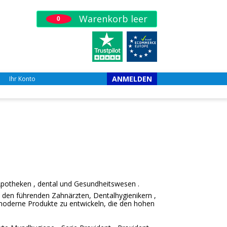
Warenkorb leer
0
ANMELDEN
Ihr Konto
Apotheken
, dental
und Gesundheitswesen
.
den führenden
Zahnärzten,
Dentalhygienikern
,
moderne
Produkte zu entwickeln, die
den
hohen