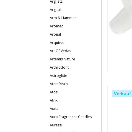
Argiletz
Argital
Arm & Hammer
Aromed
Aronal
Arquivet
Art Of Vedas
Artémis Nature
Arthrodont
Astroglide
Atemfrisch
Atos
Verkauf
Atrix
Auna
Aura Fragrances Candles
Aurezzi