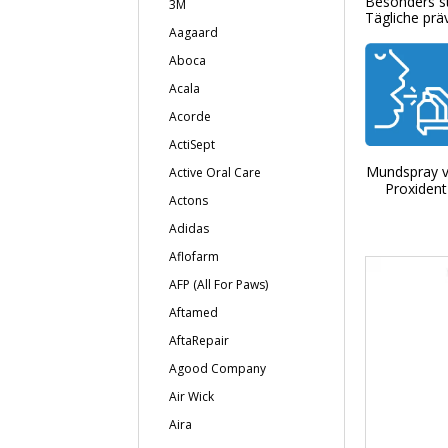
Besonders
s
3M
Tägliche
prä
Aagaard
Aboca
Acala
Acorde
ActiSept
Mundspray 
Active Oral Care
Proxident
Actons
Adidas
Aflofarm
AFP (All For Paws)
Aftamed
AftaRepair
Agood Company
Air Wick
Aira