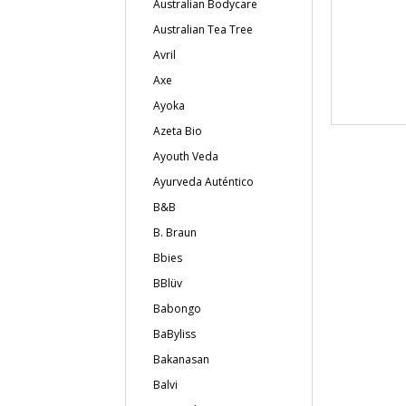
Australian Bodycare
Australian Tea Tree
Avril
Axe
Ayoka
Azeta Bio
Ayouth Veda
Ayurveda Auténtico
B&B
B. Braun
Bbies
BBlüv
Babongo
BaByliss
Bakanasan
Balvi