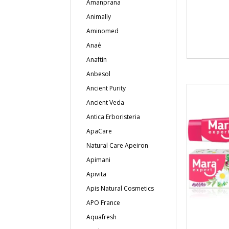
Amanprana
Animally
Aminomed
Anaé
Anaftin
Anbesol
Ancient Purity
Ancient Veda
Antica Erboristeria
ApaCare
Natural Care Apeiron
Apimani
Apivita
Apis Natural Cosmetics
APO France
Aquafresh