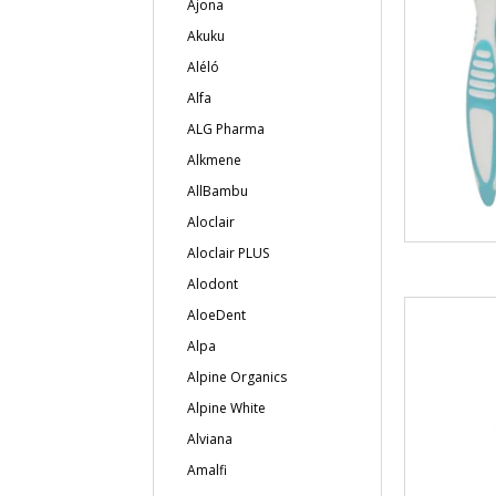
Ajona
Akuku
Aléló
Alfa
ALG Pharma
Alkmene
AllBambu
Aloclair
Aloclair PLUS
Alodont
AloeDent
Alpa
Alpine Organics
Alpine White
Alviana
Amalfi