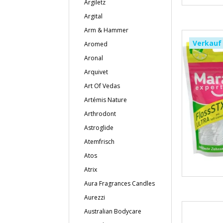
Argiletz
Argital
Arm & Hammer
Verkauf
Aromed
Aronal
Arquivet
Art Of Vedas
Artémis Nature
Arthrodont
Astroglide
Atemfrisch
Atos
Atrix
Aura Fragrances Candles
Aurezzi
Australian Bodycare