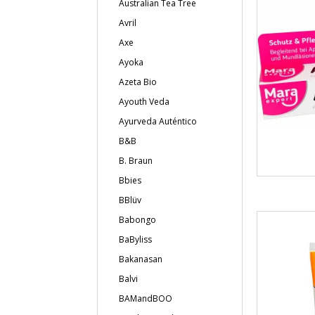
Australian Tea Tree
Avril
Axe
Ayoka
Azeta Bio
Ayouth Veda
Ayurveda Auténtico
B&B
B. Braun
Bbies
BBlüv
Babongo
BaByliss
Bakanasan
Balvi
BAMandBOO