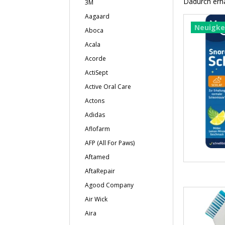
Dadurch erha
3M
Aagaard
Neuigke
Aboca
Acala
Acorde
ActiSept
Active Oral Care
Actons
Adidas
Aflofarm
AFP (All For Paws)
Aftamed
AftaRepair
Agood Company
Air Wick
Aira