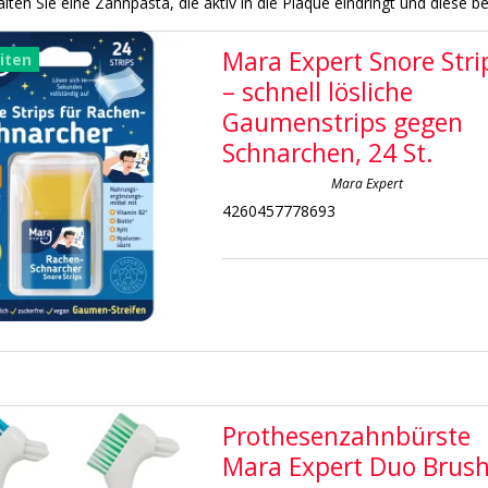
lten Sie eine Zahnpasta, die aktiv in die Plaque eindringt und diese 
Mara Expert Snore Stri
iten
– schnell lösliche
Gaumenstrips gegen
Schnarchen, 24 St.
Mara Expert
4260457778693
Prothesenzahnbürste
Mara Expert Duo Brus