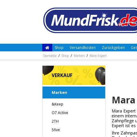
Shop
Versandkosten
Zurückgeben
Ges
/
/
/
Startseite
Shop
Marken
Mara Expert
VERKAUF
Marken
Mara 
&Keep
Mara Expert 
O7 Active
einem intern
Zahnpflege u
2TH
Expert ist e
5five
Ihre Zahnpas