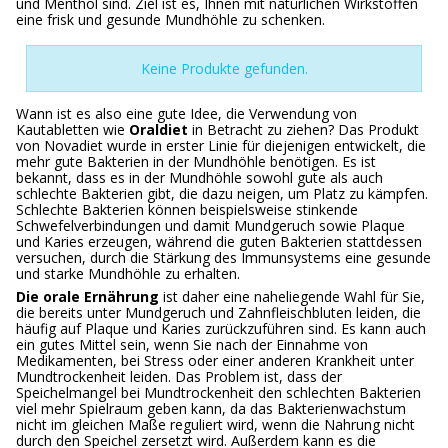
und Menthol sind. Ziel ist es, Ihnen mit natürlichen Wirkstoffen
eine frisk und gesunde Mundhöhle zu schenken.
Keine Produkte gefunden.
Wann ist es also eine gute Idee, die Verwendung von
Kautabletten wie
Oraldiet
in Betracht zu ziehen? Das Produkt
von Novadiet wurde in erster Linie für diejenigen entwickelt, die
mehr gute Bakterien in der Mundhöhle benötigen. Es ist
bekannt, dass es in der Mundhöhle sowohl gute als auch
schlechte Bakterien gibt, die dazu neigen, um Platz zu kämpfen.
Schlechte Bakterien können beispielsweise stinkende
Schwefelverbindungen und damit Mundgeruch sowie Plaque
und Karies erzeugen, während die guten Bakterien stattdessen
versuchen, durch die Stärkung des Immunsystems eine gesunde
und starke Mundhöhle zu erhalten.
Die orale Ernährung
ist daher eine naheliegende Wahl für Sie,
die bereits unter Mundgeruch und Zahnfleischbluten leiden, die
häufig auf Plaque und Karies zurückzuführen sind. Es kann auch
ein gutes Mittel sein, wenn Sie nach der Einnahme von
Medikamenten, bei Stress oder einer anderen Krankheit unter
Mundtrockenheit leiden. Das Problem ist, dass der
Speichelmangel bei Mundtrockenheit den schlechten Bakterien
viel mehr Spielraum geben kann, da das Bakterienwachstum
nicht im gleichen Maße reguliert wird, wenn die Nahrung nicht
durch den Speichel zersetzt wird. Außerdem kann es die