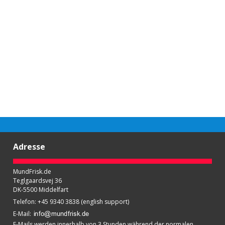
Adresse
MundFrisk.de
Teglgaardsvej 36
DK-5500 Middelfart
Telefon
:
+45 9340 3838 (english support)
E-Mail
:
E-Mails werden innerhalb von 3 Stunden während der normalen