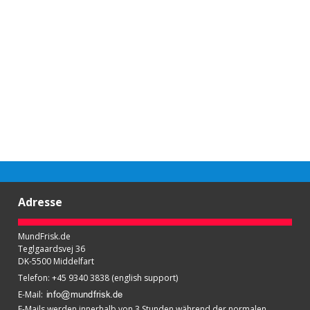
Adresse
MundFrisk.de
Teglgaardsvej 36
DK-5500 Middelfart
Telefon
:
+45 9340 3838 (english support)
E-Mail
:
E-Mails werden innerhalb von 3 Stunden während der normalen