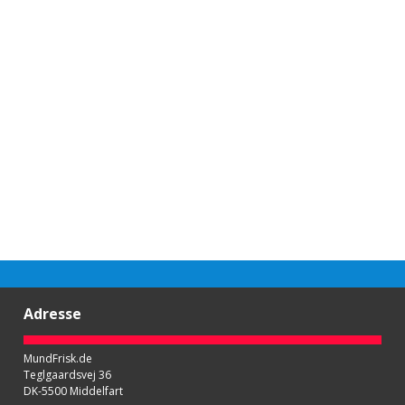
Adresse
MundFrisk.de
Teglgaardsvej 36
DK-5500 Middelfart