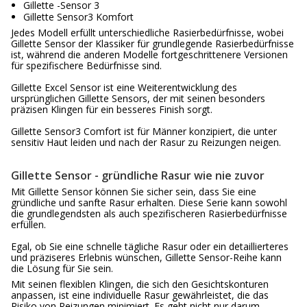
Gillette -Sensor 3
Gillette Sensor3 Komfort
Jedes Modell erfüllt unterschiedliche Rasierbedürfnisse, wobei
Gillette Sensor der Klassiker für grundlegende Rasierbedürfnisse
ist, während die anderen Modelle fortgeschrittenere Versionen
für spezifischere Bedürfnisse sind.
Gillette Excel Sensor ist eine Weiterentwicklung des
ursprünglichen Gillette Sensors, der mit seinen besonders
präzisen Klingen für ein besseres Finish sorgt.
Gillette Sensor3 Comfort ist für Männer konzipiert, die unter
sensitiv Haut leiden und nach der Rasur zu Reizungen neigen.
Gillette Sensor - gründliche Rasur wie nie zuvor
Mit Gillette Sensor können Sie sicher sein, dass Sie eine
gründliche und sanfte Rasur erhalten. Diese Serie kann sowohl
die grundlegendsten als auch spezifischeren Rasierbedürfnisse
erfüllen.
Egal, ob Sie eine schnelle tägliche Rasur oder ein detaillierteres
und präziseres Erlebnis wünschen, Gillette Sensor-Reihe kann
die Lösung für Sie sein.
Mit seinen flexiblen Klingen, die sich den Gesichtskonturen
anpassen, ist eine individuelle Rasur gewährleistet, die das
Risiko von Reizungen minimiert. Es geht nicht nur darum,