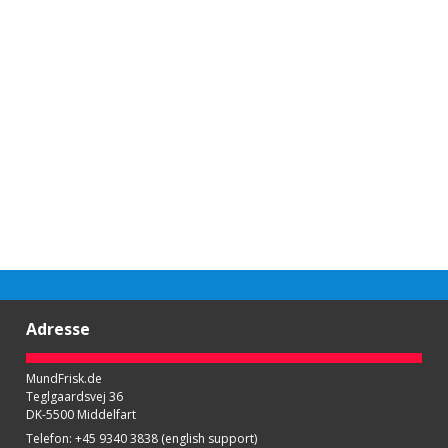
Adresse
MundFrisk.de
Teglgaardsvej 36
DK-5500 Middelfart
Telefon
:
+45 9340 3838 (english support)