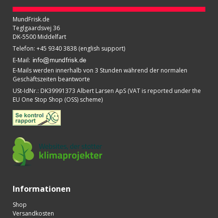
MundFrisk.de
Teglgaardsvej 36
DK-5500 Middelfart
Telefon
:
+45 9340 3838 (english support)
E-Mail
:
E-Mails werden innerhalb von 3 Stunden während der normalen
Geschäftszeiten beantworte
USt-IdNr.
:
DK39991373 Albert Larsen ApS (VAT is reported under the
EU One Stop Shop (OSS) scheme)
Informationen
Shop
Versandkosten