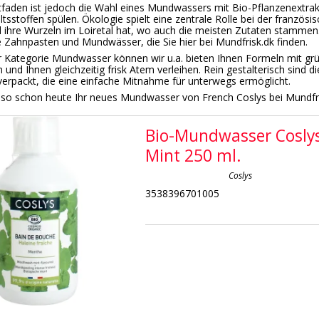
itfaden ist jedoch die Wahl eines Mundwassers mit Bio-Pflanzenextra
ltsstoffen spülen. Ökologie spielt eine zentrale Rolle bei der französ
d ihre Wurzeln im Loiretal hat, wo auch die meisten Zutaten stammen.
 Zahnpasten und Mundwässer, die Sie hier bei Mundfrisk.dk finden.
r Kategorie Mundwasser können wir u.a. bieten Ihnen Formeln mit gr
n und Ihnen gleichzeitig frisk Atem verleihen. Rein gestalterisch sind
erpackt, die eine einfache Mitnahme für unterwegs ermöglicht.
lso schon heute Ihr neues Mundwasser von French Coslys bei Mundfri
Bio-Mundwasser Cosly
Mint 250 ml.
Coslys
3538396701005