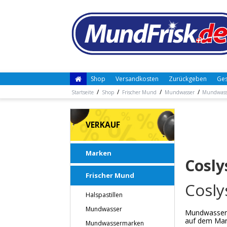
Shop
Versandkosten
Zurückgeben
Ges
/
/
/
/
Startseite
Shop
Frischer Mund
Mundwasser
Mundwass
VERKAUF
Marken
Cosl
Frischer Mund
Cosly
Halspastillen
Mundwasser
Mundwasser 
auf dem Mark
Mundwassermarken