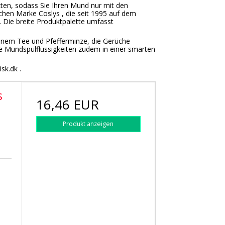
kten, sodass Sie Ihren Mund nur mit den
ischen Marke Coslys , die seit 1995 auf dem
 Die breite Produktpalette umfasst
ünem Tee und Pfefferminze, die Gerüche
 die Mundspülflüssigkeiten zudem in einer smarten
sk.dk .
s
16,46 EUR
Produkt anzeigen