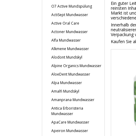
Ein guter Le
O7 Active Mundspülung
reinsten Inha
Markt ist un
ActiSept Mundwasser
verschiedene
Active Oral Care
Innerhalb de
neutralisiere
Actoner Mundwasser
Verpackung v
Alfa Mundwasser
Kaufen Sie a
Alkmene Mundwasser
Alodont Mundskyl
Alpine Organics Mundwasser
AloeDent Mundwasser
Alpa Mundwasser
Amalfi Mundskyl
Amanprana Mundwasser
Antica Erboristeria
Mundwasser
ApaCare Mundwasser
Apeiron Mundwasser