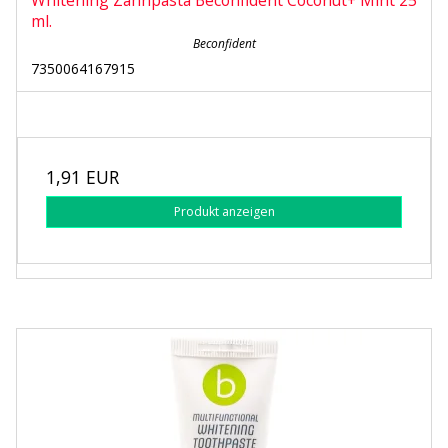
Whitening Zahnpasta Beconfident Coconut+ Mint 25
ml.
Beconfident
7350064167915
1,91 EUR
Produkt anzeigen