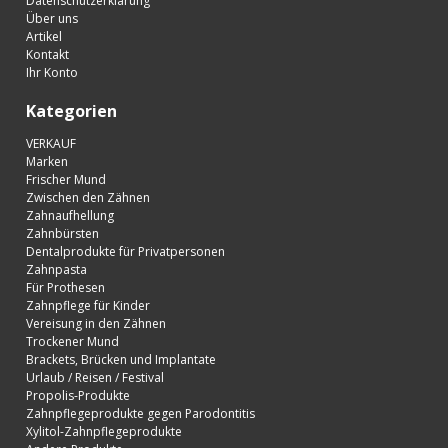
Datenschutzerklärung
Über uns
Artikel
Kontakt
Ihr Konto
Kategorien
VERKAUF
Marken
Frischer Mund
Zwischen den Zähnen
Zahnaufhellung
Zahnbürsten
Dentalprodukte für Privatpersonen
Zahnpasta
Für Prothesen
Zahnpflege für Kinder
Vereisung in den Zähnen
Trockener Mund
Brackets, Brücken und Implantate
Urlaub / Reisen / Festival
Propolis-Produkte
Zahnpflegeprodukte gegen Parodontitis
Xylitol-Zahnpflegeprodukte