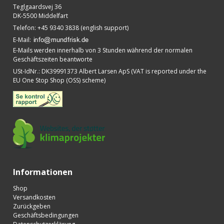
Teglgaardsvej 36
DK-5500 Middelfart
Telefon
:
+45 9340 3838 (english support)
E-Mail
:
E-Mails werden innerhalb von 3 Stunden während der normalen
Geschäftszeiten beantworte
USt-IdNr.
:
DK39991373 Albert Larsen ApS (VAT is reported under the
EU One Stop Shop (OSS) scheme)
Informationen
Shop
Versandkosten
Zurückgeben
Geschäftsbedingungen