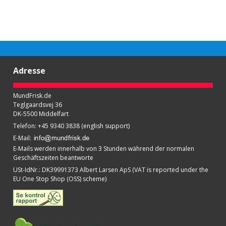
Adresse
MundFrisk.de
Teglgaardsvej 36
DK-5500 Middelfart
Telefon
:
+45 9340 3838 (english support)
E-Mail
:
E-Mails werden innerhalb von 3 Stunden während der normalen
Geschäftszeiten beantworte
USt-IdNr.
:
DK39991373 Albert Larsen ApS (VAT is reported under the
EU One Stop Shop (OSS) scheme)