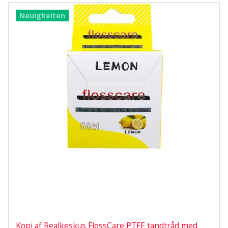
Neuigkeiten
Kopi af Realkeskus FlossCare PTFE tandtråd med