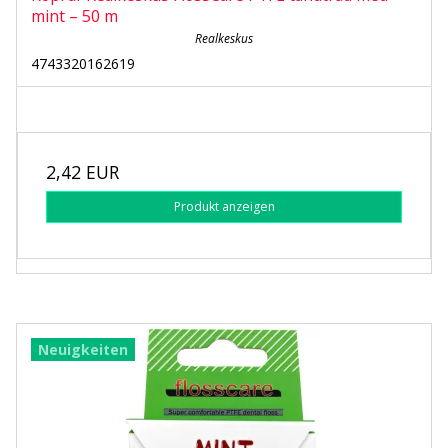
mint – 50 m
Realkeskus
4743320162619
2,42 EUR
Produkt anzeigen
Neuigkeiten