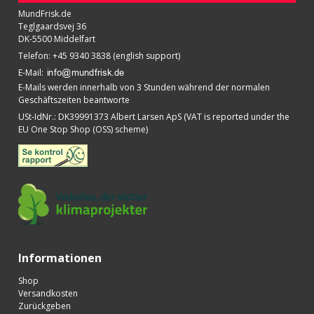
MundFrisk.de
Teglgaardsvej 36
DK-5500 Middelfart
Telefon
:
+45 9340 3838 (english support)
E-Mail
:
E-Mails werden innerhalb von 3 Stunden während der normalen
Geschäftszeiten beantworte
USt-IdNr.
:
DK39991373 Albert Larsen ApS (VAT is reported under the
EU One Stop Shop (OSS) scheme)
Informationen
Shop
Versandkosten
Zurückgeben