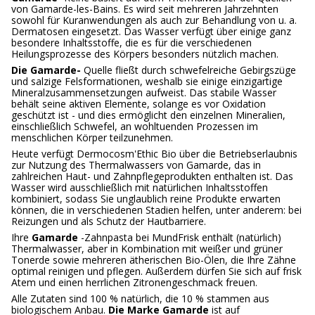
von Gamarde-les-Bains. Es wird seit mehreren Jahrzehnten
sowohl für Kuranwendungen als auch zur Behandlung von u. a.
Dermatosen eingesetzt. Das Wasser verfügt über einige ganz
besondere Inhaltsstoffe, die es für die verschiedenen
Heilungsprozesse des Körpers besonders nützlich machen.
Die Gamarde-
Quelle fließt durch schwefelreiche Gebirgszüge
und salzige Felsformationen, weshalb sie einige einzigartige
Mineralzusammensetzungen aufweist. Das stabile Wasser
behält seine aktiven Elemente, solange es vor Oxidation
geschützt ist - und dies ermöglicht den einzelnen Mineralien,
einschließlich Schwefel, an wohltuenden Prozessen im
menschlichen Körper teilzunehmen.
Heute verfügt Dermocosm'Ethic Bio über die Betriebserlaubnis
zur Nutzung des Thermalwassers von Gamarde, das in
zahlreichen Haut- und Zahnpflegeprodukten enthalten ist. Das
Wasser wird ausschließlich mit natürlichen Inhaltsstoffen
kombiniert, sodass Sie unglaublich reine Produkte erwarten
können, die in verschiedenen Stadien helfen, unter anderem: bei
Reizungen und als Schutz der Hautbarriere.
Ihre
Gamarde
-Zahnpasta bei MundFrisk enthält (natürlich)
Thermalwasser, aber in Kombination mit weißer und grüner
Tonerde sowie mehreren ätherischen Bio-Ölen, die Ihre Zähne
optimal reinigen und pflegen. Außerdem dürfen Sie sich auf frisk
Atem und einen herrlichen Zitronengeschmack freuen.
Alle Zutaten sind 100 % natürlich, die 10 % stammen aus
biologischem Anbau.
Die Marke Gamarde
ist auf