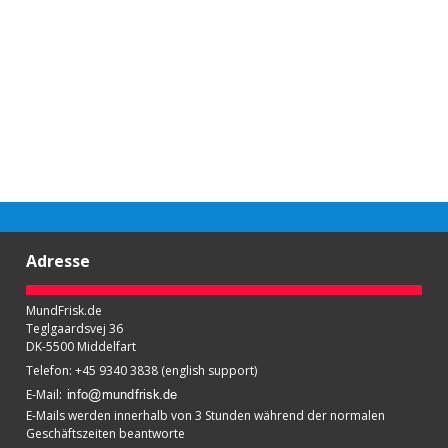
Adresse
MundFrisk.de
Teglgaardsvej 36
DK-5500 Middelfart
Telefon
:
+45 9340 3838 (english support)
E-Mail
:
E-Mails werden innerhalb von 3 Stunden während der normalen
Geschäftszeiten beantworte