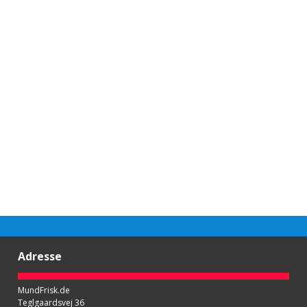
Adresse
MundFrisk.de
Teglgaardsvej 36