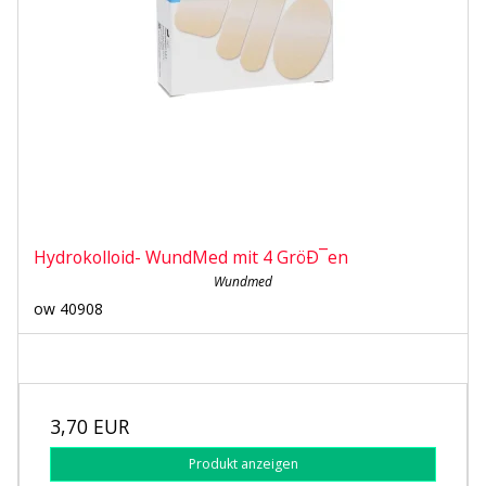
Hydrokolloid- WundMed mit 4 GröÐ¯en
Wundmed
ow 40908
3,70 EUR
Produkt anzeigen