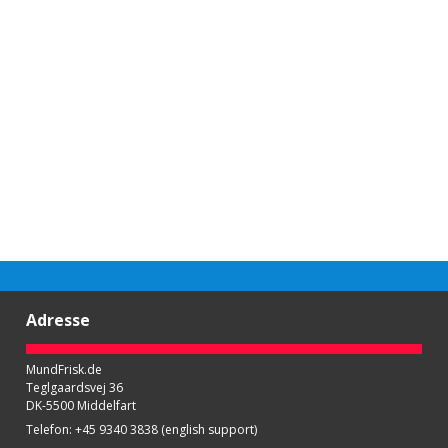
Adresse
MundFrisk.de
Teglgaardsvej 36
DK-5500 Middelfart
Telefon
:
+45 9340 3838 (english support)