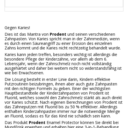
Gegen Karies!
Dies ist das Mantra von
Prodent
und seinen verschiedenen
Zahnpasten. Von Karies spricht man in der Zahnmedizin, wenn
es durch einen Säureangriff zu einer Erosion des einzelnen
Zahns kommt und die Karies nicht rechtzeitig behandelt wurde.
Karies kann jeden treffen, besonders wichtig ist allerdings die
besondere Pflege der Kinderzähne, vor allem ab dem 6.
Lebensjahr, wenn der Zahnschmelz noch nicht vollständig
ausgehärtet und daher bei weitem nicht so widerstandsfähig ist
wie bei Erwachsenen.
Die Lösung besteht in erster Linie darin, Kindern effektive
Putzroutinen beizubringen, ihnen aber auch gute Zahnpasten
mit den richtigen Formeln zu geben. Einer der wichtigsten
Hauptbestandteile der Kinderzahnpasten von Prodent ist
Fluorid, welches sowohl den Zahnschmelz stärkt als auch direkt
vor Karies schützt. Nach eigenen Berechnungen von Prodent ist
das Zähneputzen mit Fluorid bis zu 50 % effektiver. Allerdings
enthalten Kinderzahnpasten immer nur die notwendige Menge
an Fluorid, sodass es für das Kind nie schädlich sein kann.
Das Produkt
Prodent
Enamel Protector können Sie direkt bei
MundFrisk erwerben und erhalten hier eine 3-in-1-Behandlung,