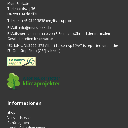
MundFrisk.de
Teglgaardsvej 36
DK-5500 Middelfart
Telefon
:
+45 9340 3838 (english support)
E-Mail
:
E-Mails werden innerhalb von 3 Stunden während der normalen
Geschäftszeiten beantworte
USt-IdNr.
:
DK39991373 Albert Larsen ApS (VAT is reported under the
EU One Stop Shop (OSS) scheme)
Informationen
Shop
Versandkosten
Zurückgeben
Geschäftsbedingungen