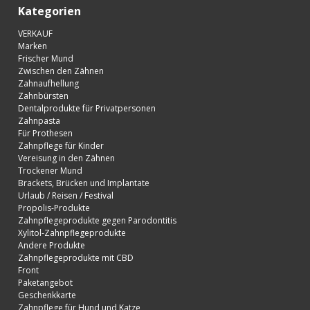
Kategorien
VERKAUF
Marken
Frischer Mund
Zwischen den Zähnen
Zahnaufhellung
Zahnbürsten
Dentalprodukte für Privatpersonen
Zahnpasta
Für Prothesen
Zahnpflege für Kinder
Vereisung in den Zähnen
Trockener Mund
Brackets, Brücken und Implantate
Urlaub / Reisen / Festival
Propolis-Produkte
Zahnpflegeprodukte gegen Parodontitis
Xylitol-Zahnpflegeprodukte
Andere Produkte
Zahnpflegeprodukte mit CBD
Front
Paketangebot
Geschenkkarte
Zahnpflege für Hund und Katze