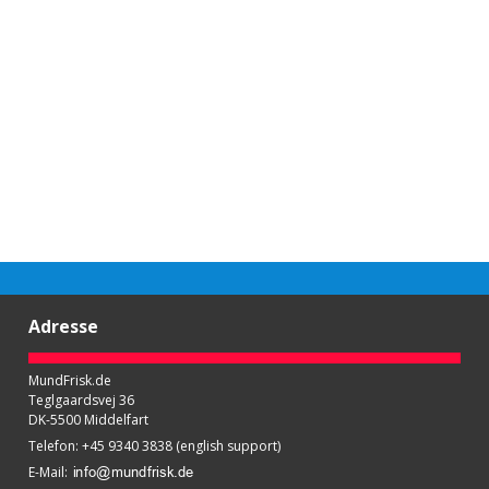
Adresse
MundFrisk.de
Teglgaardsvej 36
DK-5500 Middelfart
Telefon
:
+45 9340 3838 (english support)
E-Mail
: