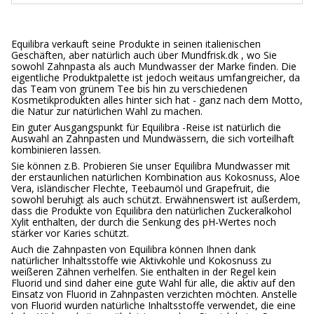
Equilibra verkauft seine Produkte in seinen italienischen
Geschäften, aber natürlich auch über Mundfrisk.dk , wo Sie
sowohl Zahnpasta als auch Mundwasser der Marke finden. Die
eigentliche Produktpalette ist jedoch weitaus umfangreicher, da
das Team von grünem Tee bis hin zu verschiedenen
Kosmetikprodukten alles hinter sich hat - ganz nach dem Motto,
die Natur zur natürlichen Wahl zu machen.
Ein guter Ausgangspunkt für Equilibra -Reise ist natürlich die
Auswahl an Zahnpasten und Mundwässern, die sich vorteilhaft
kombinieren lassen.
Sie können z.B. Probieren Sie unser Equilibra Mundwasser mit
der erstaunlichen natürlichen Kombination aus Kokosnuss, Aloe
Vera, isländischer Flechte, Teebaumöl und Grapefruit, die
sowohl beruhigt als auch schützt. Erwähnenswert ist außerdem,
dass die Produkte von Equilibra den natürlichen Zuckeralkohol
Xylit enthalten, der durch die Senkung des pH-Wertes noch
stärker vor Karies schützt.
Auch die Zahnpasten von Equilibra können Ihnen dank
natürlicher Inhaltsstoffe wie Aktivkohle und Kokosnuss zu
weißeren Zähnen verhelfen. Sie enthalten in der Regel kein
Fluorid und sind daher eine gute Wahl für alle, die aktiv auf den
Einsatz von Fluorid in Zahnpasten verzichten möchten. Anstelle
von Fluorid wurden natürliche Inhaltsstoffe verwendet, die eine