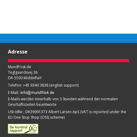
Adresse
MundFrisk.de
Teglgaardsvej 36
DK-5500 Middelfart
Telefon
:
+45 9340 3838 (english support)
E-Mail
:
E-Mails werden innerhalb von 3 Stunden während der normalen
Geschäftszeiten beantworte
USt-IdNr.
:
DK39991373 Albert Larsen ApS (VAT is reported under the
EU One Stop Shop (OSS) scheme)