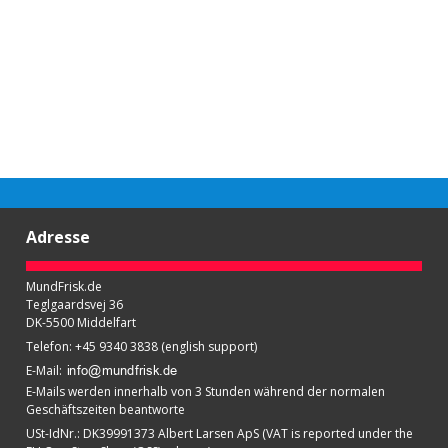
Adresse
MundFrisk.de
Teglgaardsvej 36
DK-5500 Middelfart
Telefon
:
+45 9340 3838 (english support)
E-Mail
:
E-Mails werden innerhalb von 3 Stunden während der normalen
Geschäftszeiten beantworte
USt-IdNr.
:
DK39991373 Albert Larsen ApS (VAT is reported under the