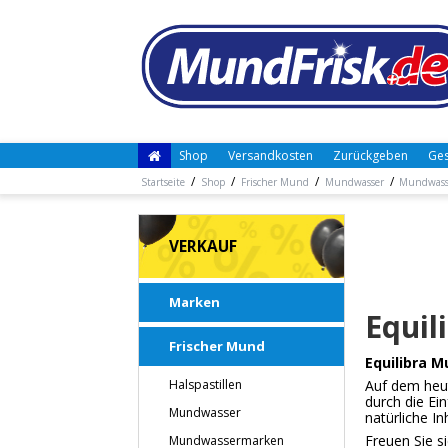
Shop
Versandkosten
Zurückgeben
Ges
/
/
/
/
Startseite
Shop
Frischer Mund
Mundwasser
Mundwass
VERKAUF
Marken
Equil
Frischer Mund
Equilibra M
Halspastillen
Auf dem heut
durch die Ei
Mundwasser
natürliche In
Freuen Sie s
Mundwassermarken