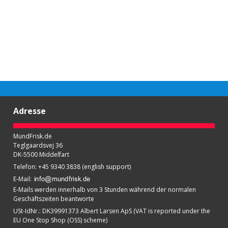
Adresse
MundFrisk.de
Teglgaardsvej 36
DK-5500 Middelfart
Telefon
:
+45 9340 3838 (english support)
E-Mail
:
E-Mails werden innerhalb von 3 Stunden während der normalen
Geschäftszeiten beantworte
USt-IdNr.
:
DK39991373 Albert Larsen ApS (VAT is reported under the
EU One Stop Shop (OSS) scheme)