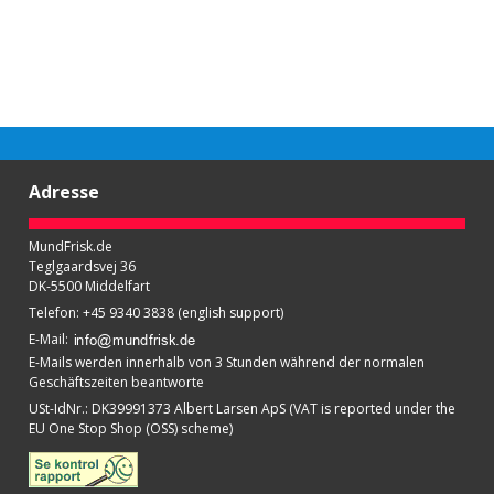
Adresse
MundFrisk.de
Teglgaardsvej 36
DK-5500 Middelfart
Telefon
:
+45 9340 3838 (english support)
E-Mail
:
E-Mails werden innerhalb von 3 Stunden während der normalen
Geschäftszeiten beantworte
USt-IdNr.
:
DK39991373 Albert Larsen ApS (VAT is reported under the
EU One Stop Shop (OSS) scheme)