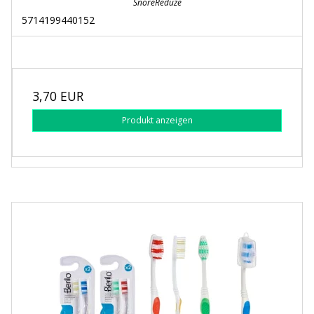
SnoreReduze
5714199440152
3,70 EUR
Produkt anzeigen