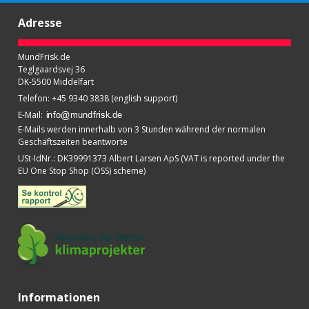
Adresse
MundFrisk.de
Teglgaardsvej 36
DK-5500 Middelfart
Telefon
:
+45 9340 3838 (english support)
E-Mail
:
E-Mails werden innerhalb von 3 Stunden während der normalen
Geschäftszeiten beantworte
USt-IdNr.
:
DK39991373 Albert Larsen ApS (VAT is reported under the
EU One Stop Shop (OSS) scheme)
Informationen