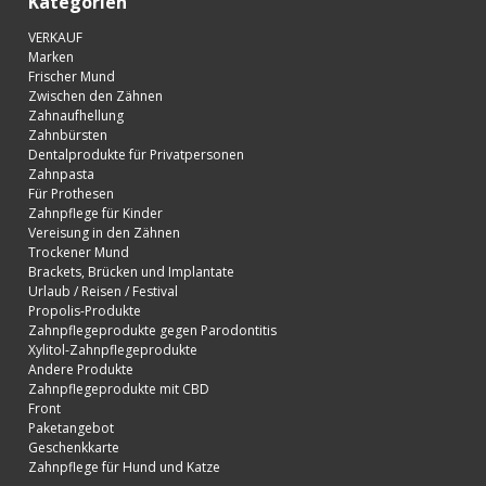
Kategorien
VERKAUF
Marken
Frischer Mund
Zwischen den Zähnen
Zahnaufhellung
Zahnbürsten
Dentalprodukte für Privatpersonen
Zahnpasta
Für Prothesen
Zahnpflege für Kinder
Vereisung in den Zähnen
Trockener Mund
Brackets, Brücken und Implantate
Urlaub / Reisen / Festival
Propolis-Produkte
Zahnpflegeprodukte gegen Parodontitis
Xylitol-Zahnpflegeprodukte
Andere Produkte
Zahnpflegeprodukte mit CBD
Front
Paketangebot
Geschenkkarte
Zahnpflege für Hund und Katze