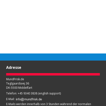
Adresse
MundFrisk.de
Teglgaardsvej 36
DK-5500 Middelfart
Telefon
:
+45 9340 3838 (english support)
E-Mail
:
E-Mails werden innerhalb von 3 Stunden während der normalen