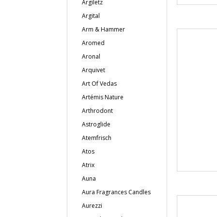
Argiletz
Argital
Arm & Hammer
Aromed
Aronal
Arquivet
Art Of Vedas
Artémis Nature
Arthrodont
Astroglide
Atemfrisch
Atos
Atrix
Auna
Aura Fragrances Candles
Aurezzi