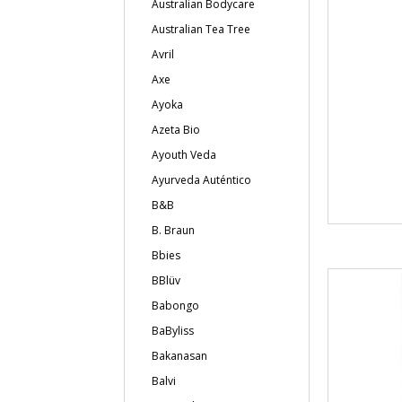
Australian Bodycare
Australian Tea Tree
Avril
Axe
Ayoka
Azeta Bio
Ayouth Veda
Ayurveda Auténtico
B&B
B. Braun
Bbies
BBlüv
Babongo
BaByliss
Bakanasan
Balvi