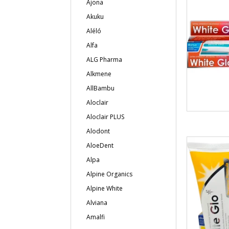
Ajona
Akuku
Aléló
Alfa
ALG Pharma
Alkmene
AllBambu
Aloclair
Aloclair PLUS
Alodont
AloeDent
Alpa
Alpine Organics
Alpine White
Alviana
Amalfi