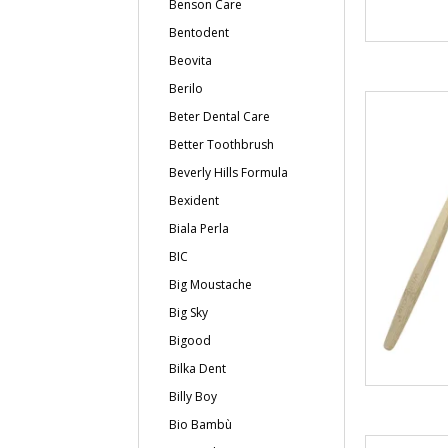
Benson Care
Bentodent
Beovita
Berilo
Beter Dental Care
Better Toothbrush
Beverly Hills Formula
Bexident
Biala Perla
BIC
Big Moustache
Big Sky
Bigood
Bilka Dent
Billy Boy
Bio Bambù