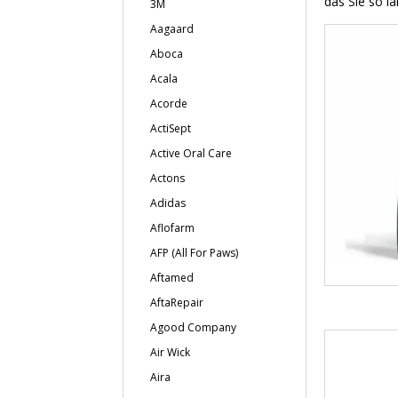
das Sie so l
3M
Aagaard
Aboca
Acala
Acorde
ActiSept
Active Oral Care
Actons
Adidas
Aflofarm
AFP (All For Paws)
Aftamed
AftaRepair
Agood Company
Air Wick
Aira