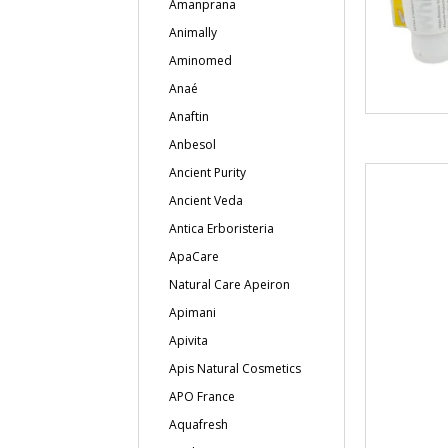
Amanprana
Animally
Aminomed
Anaé
Anaftin
Anbesol
Ancient Purity
Ancient Veda
Antica Erboristeria
ApaCare
Natural Care Apeiron
Apimani
Apivita
Apis Natural Cosmetics
APO France
Aquafresh