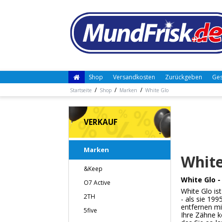
Shop
Versandkosten
Zurückgeben
Ges
/
/
/
Startseite
Shop
Marken
White Glo
VERKAUF
Marken
White
&Keep
White Glo -
O7 Active
White Glo ist
2TH
- als sie 199
entfernen mi
5five
Ihre Zähne 