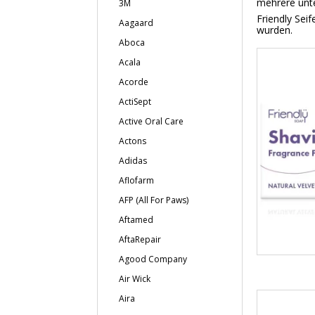
mehrere unt
3M
Friendly Sei
Aagaard
wurden.
Aboca
Acala
Acorde
ActiSept
Active Oral Care
Actons
Adidas
Aflofarm
AFP (All For Paws)
Aftamed
AftaRepair
Agood Company
Air Wick
Aira