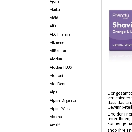
Ajona
Akuku
Aléló
Alfa
ALG Pharma
Alkmene
AllBambu
Aloclair
Aloclair PLUS
Alodont
AloeDent
Alpa
Der gesamte 
verschiedene
Alpine Organics
dass das Unt
Gewinnbetei
Alpine White
Eine der Frie
Alviana
unter Ihnen,
können je n
Amalfi
shop Ihre Fri