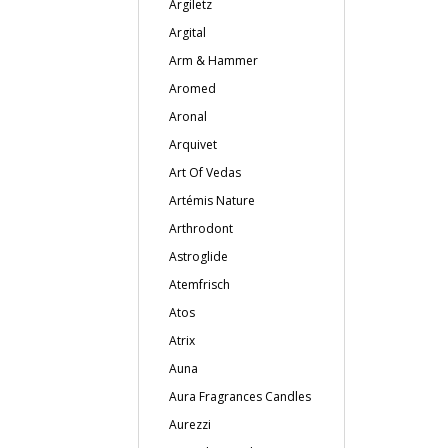
Argiletz
Argital
Arm & Hammer
Aromed
Aronal
Arquivet
Art Of Vedas
Artémis Nature
Arthrodont
Astroglide
Atemfrisch
Atos
Atrix
Auna
Aura Fragrances Candles
Aurezzi