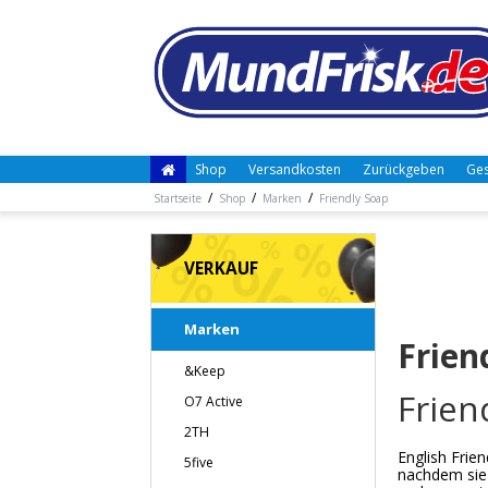
Shop
Versandkosten
Zurückgeben
Ges
/
/
/
Startseite
Shop
Marken
Friendly Soap
VERKAUF
Marken
Frien
&Keep
Frien
O7 Active
2TH
English Frie
5five
nachdem sie 