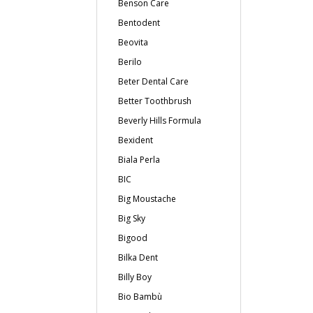
Benson Care
Bentodent
Beovita
Berilo
Beter Dental Care
Better Toothbrush
Beverly Hills Formula
Bexident
Biala Perla
BIC
Big Moustache
Big Sky
Bigood
Bilka Dent
Billy Boy
Bio Bambù