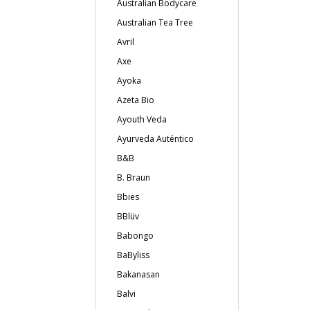
Australian Bodycare
Australian Tea Tree
Avril
Axe
Ayoka
Azeta Bio
Ayouth Veda
Ayurveda Auténtico
B&B
B. Braun
Bbies
BBlüv
Babongo
BaByliss
Bakanasan
Balvi