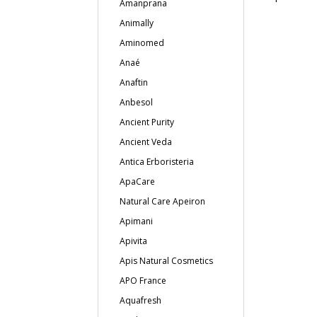
Amanprana
Animally
Aminomed
Anaé
Anaftin
Anbesol
Ancient Purity
Ancient Veda
Antica Erboristeria
ApaCare
Natural Care Apeiron
Apimani
Apivita
Apis Natural Cosmetics
APO France
Aquafresh