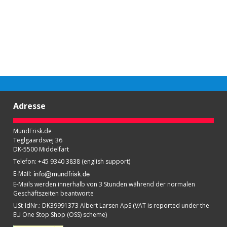
Adresse
MundFrisk.de
Teglgaardsvej 36
DK-5500 Middelfart
Telefon
:
+45 9340 3838 (english support)
E-Mail
:
E-Mails werden innerhalb von 3 Stunden während der normalen
Geschäftszeiten beantworte
USt-IdNr.
:
DK39991373 Albert Larsen ApS (VAT is reported under the
EU One Stop Shop (OSS) scheme)