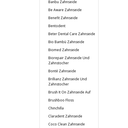
Banbu Zahnseide
Be Aware Zahnseide
Benefit Zahnseide
Bentodent
Beter Dental Care Zahnseide
Bio Bambù Zahnseide
Biomed Zahnseide
Biorepair Zahnseide Und
Zahnstocher
Bonté Zahnseide
Brillianz Zahnseide Und
Zahnstocher
Brush It On Zahnseide Auf
Brushboo Floss
Chinchilla
Claradent Zahnseide
Coco Clean Zahnseide