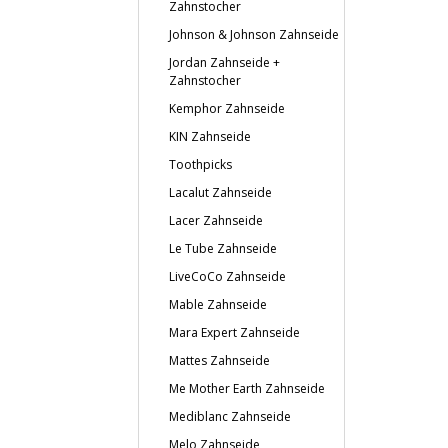
Zahnstocher
Johnson & Johnson Zahnseide
Jordan Zahnseide +
Zahnstocher
Kemphor Zahnseide
KIN Zahnseide
Toothpicks
Lacalut Zahnseide
Lacer Zahnseide
Le Tube Zahnseide
LiveCoCo Zahnseide
Mable Zahnseide
Mara Expert Zahnseide
Mattes Zahnseide
Me Mother Earth Zahnseide
Mediblanc Zahnseide
Melo Zahnseide