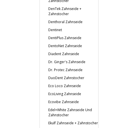
Zahnstocher
DenTek Zahnseide +
Zahnstocher
Denthoral Zahnseide
Dentinet
DentiPlus Zahnseide
DentoNet Zahnseide
Diadent Zahnseide
Dr. Ginger's Zahnseide
Dr. Protec Zahnseide
DuoDent Zahnstocher
Eco Loco Zahnseide
EcoLiving Zahnseide
Ecovibe Zahnseide
Edel+White Zahnseide Und
Zahnstocher
Ekulf Zahnseide + Zahnstocher