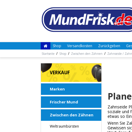
Shop
Versandkosten
Zurückgeben
Ges
/
/
/
Startseite
Shop
Zwischen den Zähnen
Zahnseide / Zahns
VERKAUF
Marken
Plan
Frischer Mund
Zahnseide Pl
soziale und 
Zwischen den Zähnen
etwas so Ei
Wenn Sie Za
Weltraumbürsten
Gewissen sic