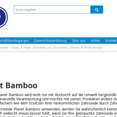
chäftsbedingungen
Datenschutzerklärung
Über uns
Artikel
Kontakt
/
/
tocher / Flosser
Flosser, Zahnseide und Zahnstocher | Marken
Planet Bamboo
et Bamboo
anet Bamboo wird nicht nur mit Rücksicht auf die Umwelt hergestel
finanzielle Verantwortung und möchte mit seinen Produkten andere d
nfachem wie dem Ersetzen Ihrer herkömmlichen Zahnseide durch Zah
hnseide Planet Bamboo verwenden, werden Sie wahrscheinlich keinen
h vielleicht etwas besser fühlt, wenn Sie Ihre gebrauchte Zahnseid