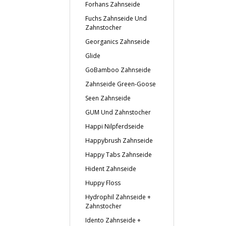
Forhans Zahnseide
Fuchs Zahnseide Und
Zahnstocher
Georganics Zahnseide
Glide
GoBamboo Zahnseide
Zahnseide Green-Goose
Seen Zahnseide
GUM Und Zahnstocher
Happi Nilpferdseide
Happybrush Zahnseide
Happy Tabs Zahnseide
Hident Zahnseide
Huppy Floss
Hydrophil Zahnseide +
Zahnstocher
Idento Zahnseide +