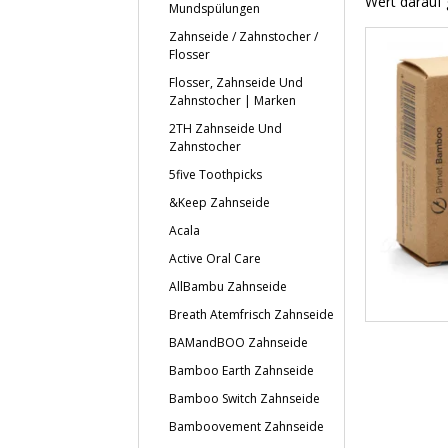
Wert darauf 
Mundspülungen
Zahnseide / Zahnstocher /
Flosser
Flosser, Zahnseide Und
Zahnstocher | Marken
2TH Zahnseide Und
Zahnstocher
5five Toothpicks
&Keep Zahnseide
Acala
Active Oral Care
AllBambu Zahnseide
Breath Atemfrisch Zahnseide
BAMandBOO Zahnseide
Bamboo Earth Zahnseide
Bamboo Switch Zahnseide
Bamboovement Zahnseide