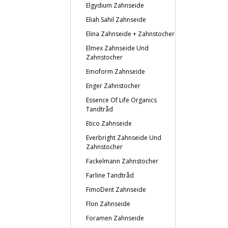
Elgydium Zahnseide
Eliah Sahil Zahnseide
Elina Zahnseide + Zahnstocher
Elmex Zahnseide Und
Zahnstocher
Emoform Zahnseide
Enger Zahnstocher
Essence Of Life Organics
Tandtråd
Etico Zahnseide
Everbright Zahnseide Und
Zahnstocher
Fackelmann Zahnstocher
Farline Tandtråd
FimoDent Zahnseide
Flon Zahnseide
Foramen Zahnseide