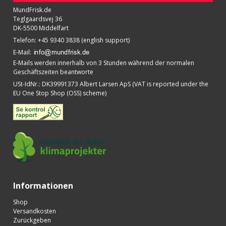
MundFrisk.de
Teglgaardsvej 36
DK-5500 Middelfart
Telefon
:
+45 9340 3838 (english support)
E-Mail
:
E-Mails werden innerhalb von 3 Stunden während der normalen
Geschäftszeiten beantworte
USt-IdNr.
:
DK39991373 Albert Larsen ApS (VAT is reported under the
EU One Stop Shop (OSS) scheme)
Informationen
Shop
Versandkosten
Zurückgeben