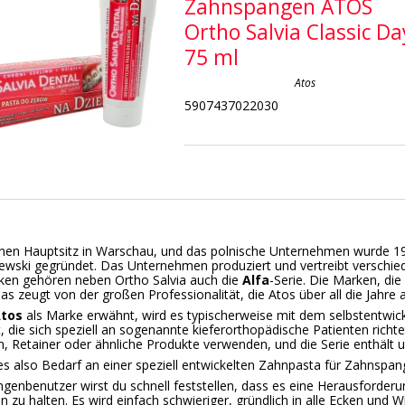
Zahnspangen ATOS
Ortho Salvia Classic Da
75 ml
Atos
5907437022030
inen Hauptsitz in Warschau, und das polnische Unternehmen wurde 
wski gegründet. Das Unternehmen produziert und vertreibt verschie
ken gehören neben Ortho Salvia auch die
Alfa
-Serie. Die Marken, die
as zeugt von der großen Professionalität, die Atos über all die Jahre 
Atos
als Marke erwähnt, wird es typischerweise mit dem selbstentwic
t, die sich speziell an sogenannte kieferorthopädische Patienten richte
 Retainer oder ähnliche Produkte verwenden, und die Serie enthält 
s also Bedarf an einer speziell entwickelten Zahnpasta für Zahnspan
genbenutzer wirst du schnell feststellen, dass es eine Herausforderun
 zu halten. Es wird einfach schwieriger, gründlich in alle Ecken und W