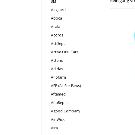
Reinigung vo
3M
Aagaard
Aboca
Acala
Acorde
ActiSept
Active Oral Care
Actons
Adidas
Aflofarm
AFP (All For Paws)
Aftamed
AftaRepair
Agood Company
Air Wick
Aira