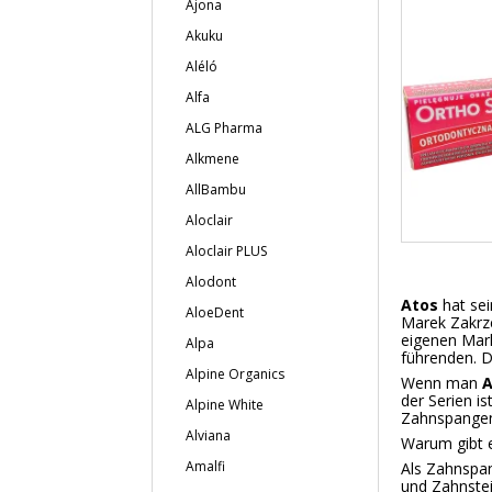
Ajona
Akuku
Aléló
Alfa
ALG Pharma
Alkmene
AllBambu
Aloclair
Aloclair PLUS
Alodont
Atos
hat se
AloeDent
Marek Zakrze
eigenen Mar
Alpa
führenden. D
Alpine Organics
Wenn man
der Serien is
Alpine White
Zahnspangen,
Alviana
Warum gibt e
Amalfi
Als Zahnspan
und Zahnstein