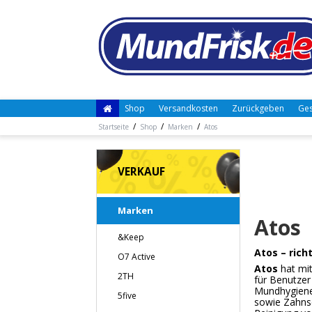
Shop
Versandkosten
Zurückgeben
Ges
/
/
/
Startseite
Shop
Marken
Atos
VERKAUF
Marken
Atos
&Keep
Atos – rich
O7 Active
Atos
hat mit
2TH
für Benutzer
Mundhygiene
5five
sowie Zahns