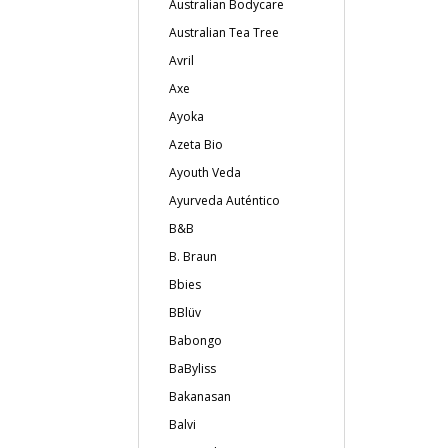
Australian Bodycare
Australian Tea Tree
Avril
Axe
Ayoka
Azeta Bio
Ayouth Veda
Ayurveda Auténtico
B&B
B. Braun
Bbies
BBlüv
Babongo
BaByliss
Bakanasan
Balvi