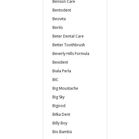
Benson Care
Bentodent
Beovita
Berilo
Beter Dental Care
Better Toothbrush
Beverly Hills Formula
Bexident
Biala Perla
BIC
Big Moustache
Big Sky
Bigood
Bilka Dent
Billy Boy
Bio Bambù