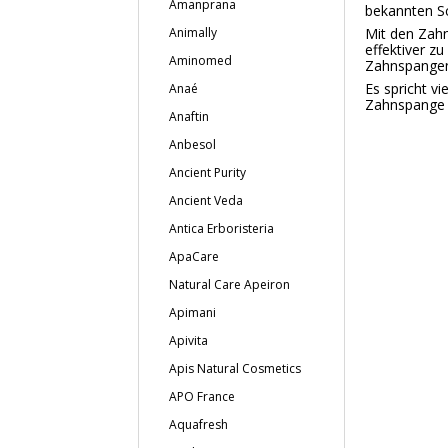
Amanprana
bekannten Sc
Mit den Zah
Animally
effektiver z
Aminomed
Zahnspangen 
Es spricht v
Anaé
Zahnspange 
Anaftin
Anbesol
Ancient Purity
Ancient Veda
Antica Erboristeria
ApaCare
Natural Care Apeiron
Apimani
Apivita
Apis Natural Cosmetics
APO France
Aquafresh