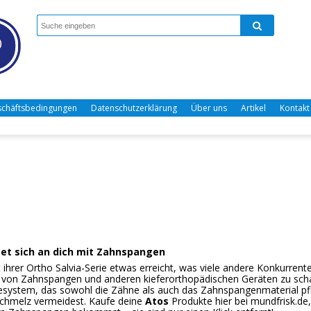
chäftsbedingungen
Datenschutzerklärung
Über uns
Artikel
Kontakt
tet sich an dich mit Zahnspangen
 ihrer Ortho Salvia-Serie etwas erreicht, was viele andere Konkurrent
 von Zahnspangen und anderen kieferorthopädischen Geräten zu scha
system, das sowohl die Zähne als auch das Zahnspangenmaterial pf
chmelz vermeidest. Kaufe deine
Atos
Produkte hier bei mundfrisk.de,