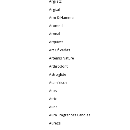
Argiletz
Argital
Arm & Hammer
Aromed
Aronal
Arquivet
Art Of Vedas
Artémis Nature
Arthrodont
Astroglide
Atemfrisch
Atos
Atrix
Auna
Aura Fragrances Candles
Aurezzi