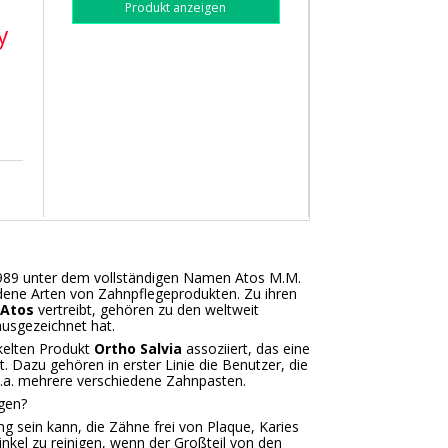
Produkt anzeigen
y
1989 unter dem vollständigen Namen Atos M.M.
dene Arten von Zahnpflegeprodukten. Zu ihren
Atos
vertreibt, gehören zu den weltweit
ausgezeichnet hat.
kelten Produkt
Ortho Salvia
assoziiert, das eine
t. Dazu gehören in erster Linie die Benutzer, die
u.a. mehrere verschiedene Zahnpasten.
gen?
g sein kann, die Zähne frei von Plaque, Karies
inkel zu reinigen, wenn der Großteil von den