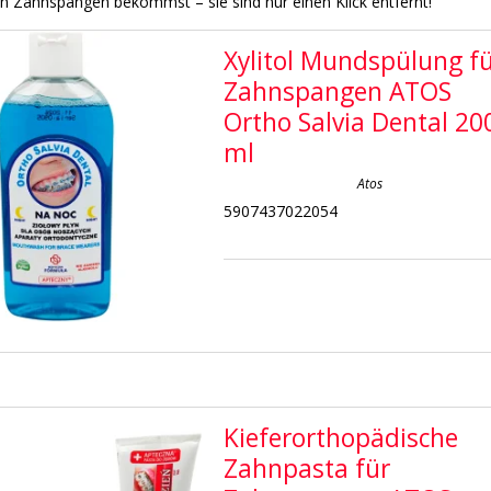
n Zahnspangen bekommst – sie sind nur einen Klick entfernt!
Xylitol Mundspülung f
Zahnspangen ATOS
Ortho Salvia Dental 20
ml
Atos
5907437022054
Kieferorthopädische
Zahnpasta für