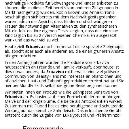
nachhaltige Produkte für Schwangere und Kinder anbieten zu
können, die zu dieser Zeit bereits von anderen Zielgruppen im
Markt nachgefragt wurden. Robin Brown und Anna Cirronis
beschäftigten sich bereits mit dem Nachhaltigkeitsgedanken,
waren jedoch der Ansicht, dass Kindern und schwangeren
Frauen die notwendigen Alternativen zu den synthetischeren
Mitteln fehlten. Ihre eigenen Tests zeigten, dass das einzelne
Kind täglich bis zu 27 verschiedenen Chemikalien ausgesetzt
war - und das war viel zu viel.
Heute zielt
Erbaviva
noch immer auf diese spezielle Zielgruppe
ab, spricht aber auch alle anderen an, die einen grüneren Ansatz
pflegen möchten.
In den Anfangsjahren wurden die Produkte von Erbaviva
hauptsächlich an Freunde und Familie verkauft, aber heute ist
dies etwas anders, da
Erbaviva
mittlerweile eine viel größere
Community von Beauty-Fans mit Interesse an pflanzlichen und
pflanzlichen Haut- und Zahnpflegeprodukten erreicht hat und Sie
hier bei MundFrisk.dk selbst die grüne Reise beginnen können.
Wir bieten Ihnen ein Produkt wie die Zahnpasta Sensitive von
Erbaviva
an. Es basiert auf einer Formel mit der mehrjährigen
Malve und der Ringelblume, die beide als Antioxidantien wirken;
Zusammen mit Fluorid hat es eine beruhigende und schützende
Wirkung auf das sensitive Zahnfleisch. Das erfrischende Gefühl
entsteht durch die Zugabe von Eukalyptusöl und Pfefferminzöl