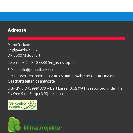
Adresse
MundFrisk.de
Teglgaardsvej 36
DK-5500 Middelfart
Telefon
:
+45 9340 3838 (english support)
E-Mail
:
E-Mails werden innerhalb von 3 Stunden während der normalen
Geschäftszeiten beantworte
USt-IdNr.
:
DK39991373 Albert Larsen ApS (VAT is reported under the
EU One Stop Shop (OSS) scheme)