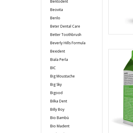
Bentodent
Beovita
Berilo
Beter Dental Care
Better Toothbrush
Beverly Hills Formula
Bexident
Biala Perla
BIC
Big Moustache
Big Sky
Bigood
Bilka Dent
Billy Boy
Bio Bambù
Bio Madent