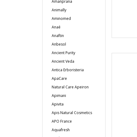
Amanprana
Animally
Aminomed
Anaé
Anaftin
Anbesol
Ancient Purity
Ancient Veda
Antica Erboristeria
ApaCare
Natural Care Apeiron
Apimani
Apivita
Apis Natural Cosmetics
APO France
Aquafresh