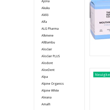
Ajona
Akuku
Aléló
Alfa
ALG Pharma
Alkmene
AllBambu
Aloclair
Aloclair PLUS
Alodont
AloeDent
Neuigke
Alpa
Alpine Organics
Alpine White
Alviana
Amalfi