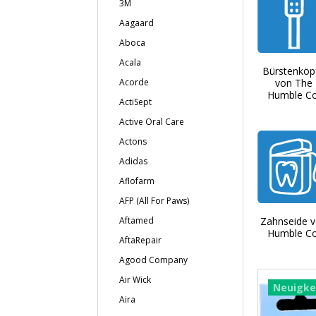
3M
Aagaard
Aboca
Acala
Bürstenköp
von The
Acorde
Humble Co
ActiSept
Active Oral Care
Actons
Adidas
Aflofarm
AFP (All For Paws)
Zahnseide 
Aftamed
Humble Co
AftaRepair
Agood Company
Air Wick
Neuigke
Aira