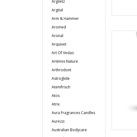
Argiletz
Argital
Arm & Hammer
Aromed
Aronal
Arquivet
Art Of Vedas
Artémis Nature
Arthrodont
Astroglide
Atemfrisch
Atos
Atrix
Aura Fragrances Candles
Aurezzi
Australian Bodycare