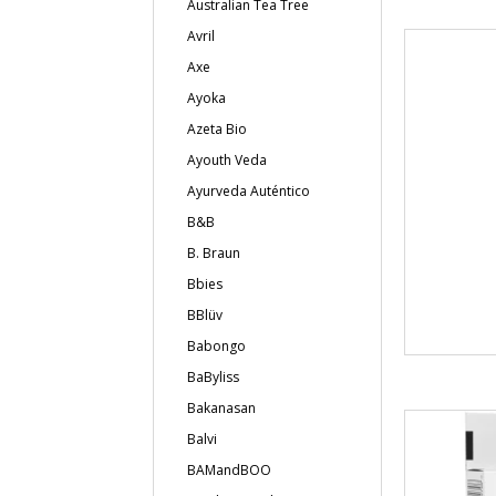
Australian Tea Tree
Avril
Axe
Ayoka
Azeta Bio
Ayouth Veda
Ayurveda Auténtico
B&B
B. Braun
Bbies
BBlüv
Babongo
BaByliss
Bakanasan
Balvi
BAMandBOO