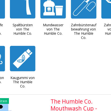
fe
Spaltbürsten
Mundwasser
Zahnbürstenauf
Zah
von The
von The
bewahrung von
v
.
Humble Co.
Humble Co.
The Humble
Hum
Co.
von
Kaugummi von
.
The Humble
Co.
The Humble Co.
iten
Mouthwash Cup -