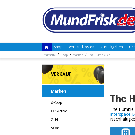
Shop
Versandkosten
Zurückgeben
Ges
/
/
/
Startseite
Shop
Marken
The Humble Co.
VERKAUF
Marken
The H
&Keep
The Humble C
O7 Active
Interspace-B
Nachhaltigke
2TH
5five