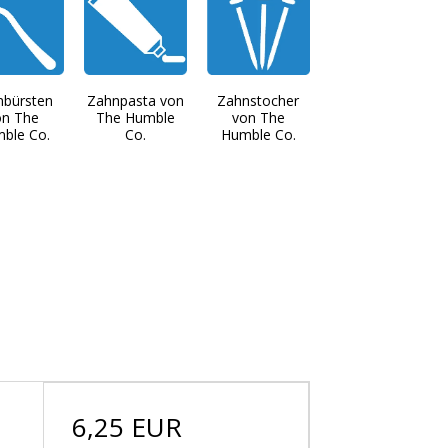
nbürsten
Zahnpasta von
Zahnstocher
on The
The Humble
von The
ble Co.
Co.
Humble Co.
6,25 EUR